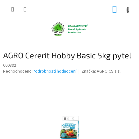
Přejít
NÁKUP
na
obsah
KOŠÍK
AGRO Cererit Hobby Basic 5kg pytel
000892
Průměrné
Neohodnoceno
Podrobnosti hodnocení
Značka:
AGRO CS a.s.
hodnocení
produktu
je
0,0
z
5
hvězdiček.