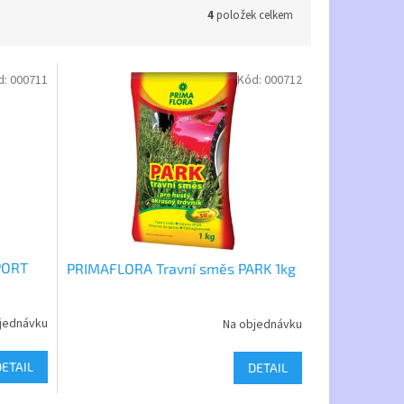
4
položek celkem
d:
000711
Kód:
000712
PORT
PRIMAFLORA Travní směs PARK 1kg
jednávku
Na objednávku
DETAIL
DETAIL