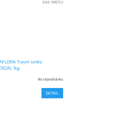
Kód:
000713
AFLORA Travní směs
ERZÁL 1kg
Na objednávku
DETAIL
O
v
l
á