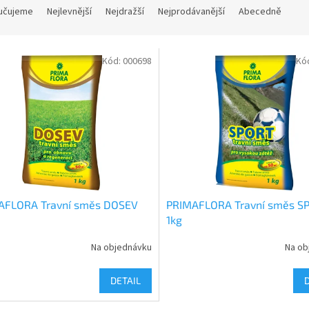
učujeme
Nejlevnější
Nejdražší
Nejprodávanější
Abecedně
Kód:
000698
Kó
AFLORA Travní směs DOSEV
PRIMAFLORA Travní směs S
1kg
Na objednávku
Na ob
DETAIL