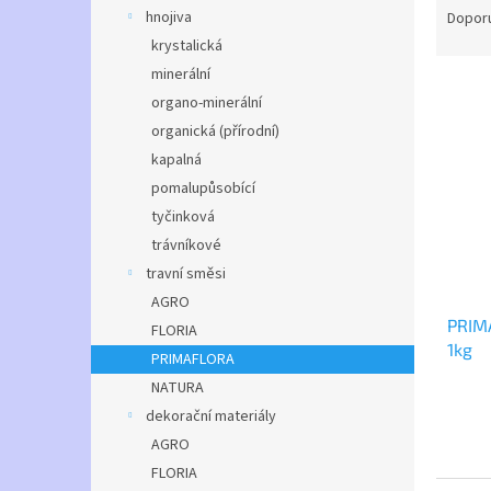
n
a
hnojiva
Dopor
e
z
krystalická
l
e
minerální
V
n
organo-minerální
ý
í
organická (přírodní)
p
p
i
r
kapalná
s
o
pomalupůsobící
p
d
tyčinková
r
u
trávníkové
o
k
travní směsi
d
t
AGRO
u
ů
PRIM
k
FLORIA
1kg
t
PRIMAFLORA
ů
NATURA
dekorační materiály
AGRO
FLORIA