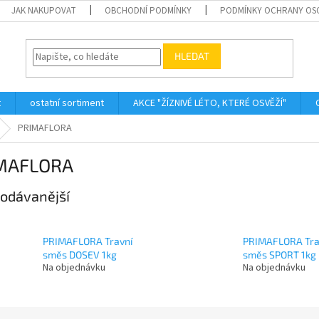
JAK NAKUPOVAT
OBCHODNÍ PODMÍNKY
PODMÍNKY OCHRANY OS
HLEDAT
t
ostatní sortiment
AKCE "ŽÍZNIVÉ LÉTO, KTERÉ OSVĚŽÍ"
PRIMAFLORA
MAFLORA
odávanější
PRIMAFLORA Travní
PRIMAFLORA Tra
směs DOSEV 1kg
směs SPORT 1kg
Na objednávku
Na objednávku