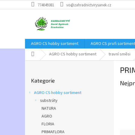
Přejít
774049381
vo@zahradnictvirysanek.cz
na
obsah
AGRO CS hobby sortiment
AGRO CS profi sortimen
Domů
AGRO CS hobby sortiment
travní směsi
P
PRI
o
Přeskočit
s
Kategorie
kategorie
Nejpr
t
r
AGRO CS hobby sortiment
a
substráty
n
NATURA
n
í
AGRO
p
FLORIA
a
PRIMAFLORA
Ř