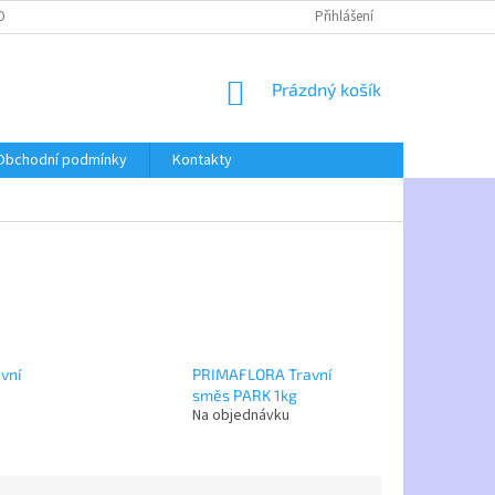
OBNÍCH ÚDAJŮ
Přihlášení
NÁKUPNÍ
Prázdný košík
KOŠÍK
Obchodní podmínky
Kontakty
vní
PRIMAFLORA Travní
směs PARK 1kg
Na objednávku