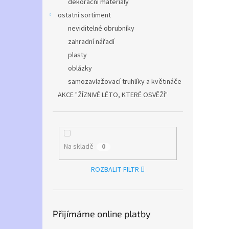
dekorační materiály
ostatní sortiment
neviditelné obrubníky
zahradní nářadí
plasty
oblázky
samozavlažovací truhlíky a květináče
AKCE "ŽÍZNIVÉ LÉTO, KTERÉ OSVĚŽÍ"
Na skladě
0
ROZBALIT FILTR
Přijímáme online platby