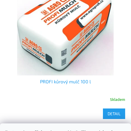
PROFI kůrový mulč 100 l
Skladem
DETAIL
3
položek celkem