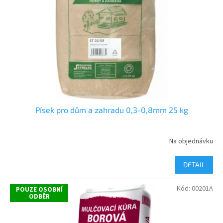
p
r
o
d
u
k
t
ů
Písek pro dům a zahradu 0,3-0,8mm 25 kg
Na objednávku
DETAIL
Kód:
00201A
POUZE OSOBNÍ
ODBĚR