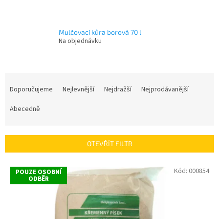
Mulčovací kůra borová 70 l
Na objednávku
Ř
a
Doporučujeme
Nejlevnější
Nejdražší
Nejprodávanější
z
e
Abecedně
n
í
p
OTEVŘÍT FILTR
r
o
V
Kód:
000854
POUZE OSOBNÍ
d
ý
ODBĚR
u
p
k
i
t
s
ů