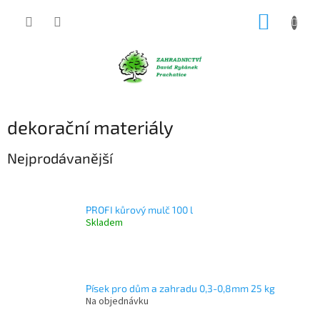
Přejít
NÁKUP
na
obsah
KOŠÍK
dekorační materiály
Nejprodávanější
PROFI kůrový mulč 100 l
Skladem
Písek pro dům a zahradu 0,3-0,8mm 25 kg
Na objednávku