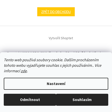
ZPĚT DO OBCHODU
Z
á
Vytvořil Shoptet
p
a
t
Copyright 2026
AGRO CS Velkoobchod David Ryšánek
. Všechna
í
práva vyhrazena.
Upravit nastavení cookies
Tento web používá soubory cookie. Dalším procházením
tohoto webu vyjadřujete souhlas s jejich používáním.. Více
informací
zde
.
Nastavení
Odmítnout
Souhlasím