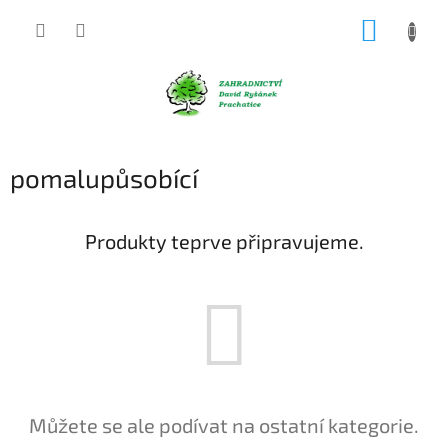
Přejít
NÁKUP
na
obsah
KOŠÍK
pomalupůsobící
Produkty teprve připravujeme.
Můžete se ale podívat na ostatní kategorie.