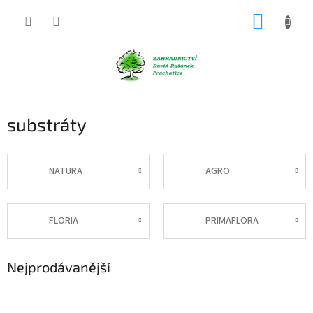
Přejít
NÁKUP
na
obsah
KOŠÍK
substráty
NATURA
AGRO
FLORIA
PRIMAFLORA
Nejprodávanější