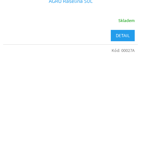
AGRO Rašelina 50L
Skladem
DETAIL
Kód:
00027A