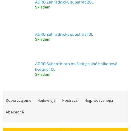
AGRO Zahradnický substrát 20L
Skladem
AGRO Zahradnický substrát 10L
Skladem
AGRO Substrát pro muškáty a jiné balkonové
květiny 10L
Skladem
Ř
a
Doporučujeme
Nejlevnější
Nejdražší
Nejprodávanější
z
e
Abecedně
n
í