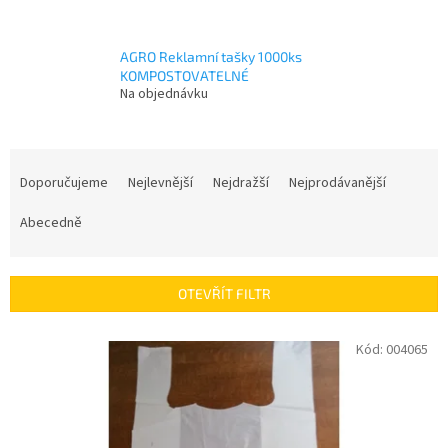
AGRO Reklamní tašky 1000ks
KOMPOSTOVATELNÉ
Na objednávku
Ř
a
Doporučujeme
Nejlevnější
Nejdražší
Nejprodávanější
z
e
Abecedně
n
í
p
OTEVŘÍT FILTR
r
o
V
Kód:
004065
d
ý
u
p
k
i
t
s
ů