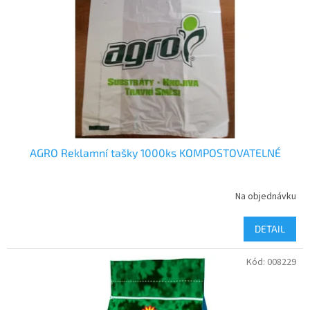
p
r
o
d
u
k
t
ů
AGRO Reklamní tašky 1000ks KOMPOSTOVATELNÉ
Na objednávku
DETAIL
Kód:
008229