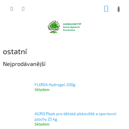
Přejít
NÁKUP
na
obsah
KOŠÍK
ostatní
Nejprodávanější
FLORIA Hydrogel 200g
Skladem
AGRO Písek pro dětská pískoviště a sportovní
plochy 25 kg
Skladem