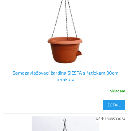
t
s
ů
p
r
o
d
u
k
t
ů
Samozavlažovací žardina SIESTA s řetízkem 30cm
terakota
Skladem
DETAIL
Kód:
1808533024