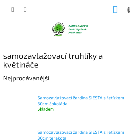
Přejít
NÁKUP
na
obsah
KOŠÍK
samozavlažovací truhlíky a
květináče
Nejprodávanější
Samozavlažovací žardina SIESTA s řetízkem
30cm čokoláda
Skladem
Samozavlažovací žardina SIESTA s řetízkem
30cm terakota