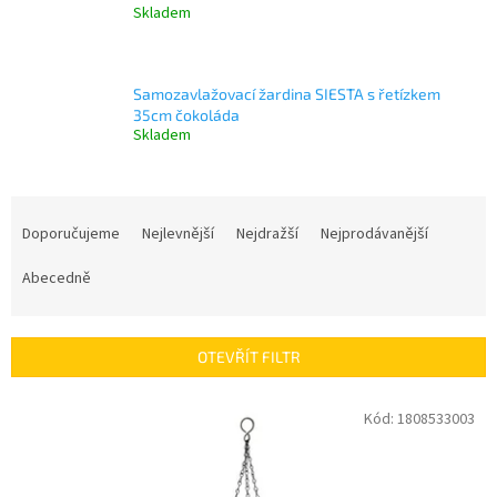
Skladem
Samozavlažovací žardina SIESTA s řetízkem
35cm čokoláda
Skladem
Ř
a
Doporučujeme
Nejlevnější
Nejdražší
Nejprodávanější
z
e
Abecedně
n
í
p
OTEVŘÍT FILTR
r
o
V
Kód:
1808533003
d
ý
u
p
k
i