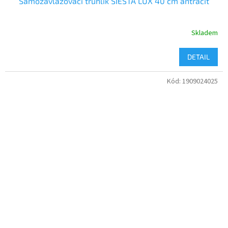
Samozavlažovací truhlík SIESTA LUX 40 cm antracit
Skladem
DETAIL
Kód:
1909024025