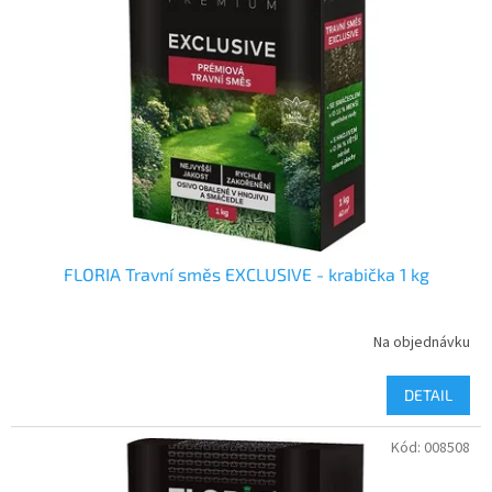
FLORIA Travní směs EXCLUSIVE - krabička 1 kg
Na objednávku
DETAIL
Kód:
008508