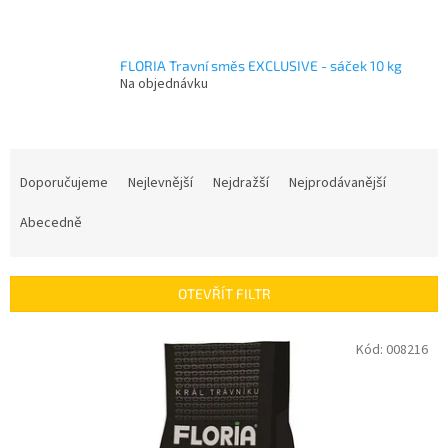
FLORIA Travní směs EXCLUSIVE - sáček 10 kg
Na objednávku
Ř
a
Doporučujeme
Nejlevnější
Nejdražší
Nejprodávanější
z
e
Abecedně
n
í
p
OTEVŘÍT FILTR
r
o
V
Kód:
008216
d
ý
u
p
k
i
t
s
ů