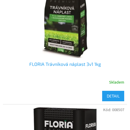
p
r
o
d
u
k
t
ů
FLORIA Trávníková náplast 3v1 1kg
Skladem
DETAIL
Kód:
008507