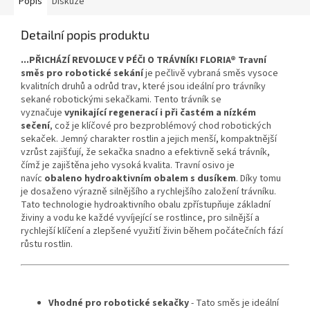
Popis
Diskuze
Detailní popis produktu
...PŘICHÁZÍ REVOLUCE V PÉČI O TRÁVNÍK!
FLORIA® Travní
směs pro robotické sekání
je pečlivě vybraná směs vysoce
kvalitních druhů a odrůd trav, které jsou ideální pro trávníky
sekané robotickými sekačkami. Tento trávník se
vyznačuje
vynikající regenerací i při častém a nízkém
sečení
, což je klíčové pro bezproblémový chod robotických
sekaček. Jemný charakter rostlin a jejich menší, kompaktnější
vzrůst zajišťují, že sekačka snadno a efektivně seká trávník,
čímž je zajištěna jeho vysoká kvalita. Travní osivo je
navíc
obaleno hydroaktivním obalem s dusíkem
. Díky tomu
je dosaženo výrazně silnějšího a rychlejšího založení trávníku.
Tato technologie hydroaktivního obalu zpřístupňuje základní
živiny a vodu ke každé vyvíjející se rostlince, pro silnější a
rychlejší klíčení a zlepšené využití živin během počátečních fází
růstu rostlin.
Vhodné pro robotické sekačky
- Tato směs je ideální