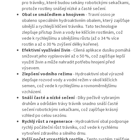
pro trávníky, které budou sekány robotickými sekačkami,
protože rostliny snášejí nízké a časté sečení.
Obal se smáčedlem a hnojivem
- Travní osivo je
obaleno speciálním hydroaktivním obalem, který zajišťuje
silnější a rychlejší klíčení trávníku. Tato technologie
zlepšuje přístup živin a vody ke klíčícím rostlinám, což
vede k rychlejšímu a silnějšímu růstu (až o 34 % více
rostlin a až o 30 % zvýšení délky kořene).
Efektivní využívání živin
- Cílená aplikace dusíku pomáhá
snižovat jeho vyplavování až o 50 %, což zajišťuje lepší
využití živin a může nahradit potřebu hnojení před
výsevem.
Zlepšení vodního režimu
- Hydroaktivní obal výrazně
zlepšuje rozvod vody a vodní režim v okolí klíčících
semen, což vede k rychlejšímu a rovnoměrnějšímu
vzcházení.
Snáší časté a nízké sečení
- Díky pečlivě vybraným
druhům a odrůdám trávy trávník snadno snáší časté
sečení robotickými sekačkami, což zajišťuje krásný
vzhled po celou sezónu.
Rychlý růst a regenerace
- Hydroaktivní obal podporuje
rychlý počáteční růst trávníku, což vede k rychlému
vytvoření zdravého a silného drnu.
Vyšší počet vzrostlých rostlin
- Tento systém zajišťuje