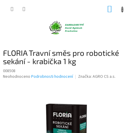
Přejít
NÁKUP
na
obsah
KOŠÍK
FLORIA Travní směs pro robotické
sekání - krabička 1 kg
008508
Průměrné
Neohodnoceno
Podrobnosti hodnocení
Značka:
AGRO CS a.s.
hodnocení
produktu
je
0,0
z
5
hvězdiček.