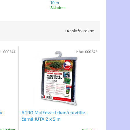
10 m
Skladem
14
položek celkem
d:
000241
Kód:
000242
ie
AGRO Mulčovací tkaná textilie
černá JUTA 2 x 5 m