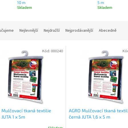
10 m
5 m
Skladem
Skladem
učujeme
Nejlevnější
Nejdražší
Nejprodávanější
Abecedně
Kód:
000240
Kó
Mulčovací tkaná textilie
AGRO Mulčovací tkaná textil
 JUTA 1 x 5m
černá JUTA 1,6 x 5 m