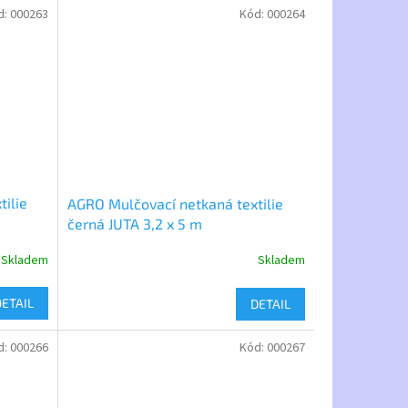
d:
000263
Kód:
000264
ilie
AGRO Mulčovací netkaná textilie
černá JUTA 3,2 x 5 m
Skladem
Skladem
DETAIL
DETAIL
d:
000266
Kód:
000267