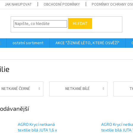
JAK NAKUPOVAT
OBCHODNÍ PODMÍNKY
PODMÍNKY OCHRANY OS
HLEDAT
t
ostatní sortiment
AKCE "ŽÍZNIVÉ LÉTO, KTERÉ OSVĚŽÍ"
ilie
NETKANÉ ČERNÉ
NETKANÉ BÍLÉ
T
odávanější
AGRO Krycí netkaná
AGRO Krycí netk
textilie bílá JUTA 1,6 x
textilie bílá JUTA 