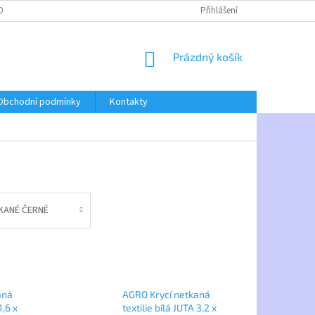
OBNÍCH ÚDAJŮ
Přihlášení
NÁKUPNÍ
Prázdný košík
KOŠÍK
Obchodní podmínky
Kontakty
KANÉ ČERNÉ
aná
AGRO Krycí netkaná
1,6 x
textilie bílá JUTA 3,2 x