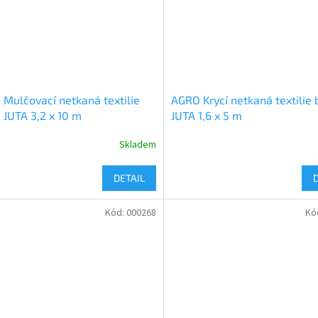
Mulčovací netkaná textilie
AGRO Krycí netkaná textilie 
 JUTA 3,2 x 10 m
JUTA 1,6 x 5 m
Skladem
DETAIL
Kód:
000268
Kó