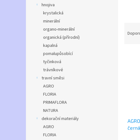
n
hnojiva
e
krystalická
l
minerální
Ř
organo-minerální
a
Dopor
organická (přírodní)
z
kapalná
e
V
n
pomalupůsobící
ý
í
tyčinková
p
p
trávníkové
i
r
travní směsi
s
o
AGRO
p
d
r
u
FLORIA
o
k
PRIMAFLORA
d
t
NATURA
u
ů
dekorační materiály
AGRO 
k
AGRO
černá
t
FLORIA
ů