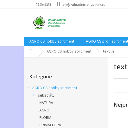
Přejít
774049381
vo@zahradnictvirysanek.cz
na
obsah
AGRO CS hobby sortiment
AGRO CS profi sortimen
Domů
AGRO CS hobby sortiment
textilie
P
text
o
Přeskočit
s
Kategorie
kategorie
t
r
AGRO CS hobby sortiment
a
substráty
n
NATURA
Nejpr
n
í
AGRO
p
FLORIA
a
PRIMAFLORA