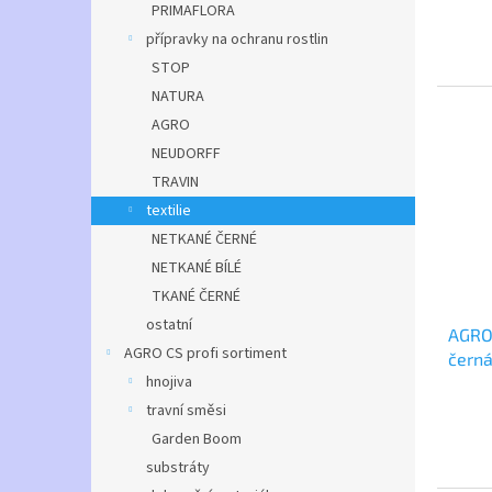
PRIMAFLORA
přípravky na ochranu rostlin
STOP
NATURA
AGRO
NEUDORFF
TRAVIN
textilie
NETKANÉ ČERNÉ
NETKANÉ BÍLÉ
TKANÉ ČERNÉ
ostatní
AGRO 
AGRO CS profi sortiment
černá
hnojiva
travní směsi
Garden Boom
substráty