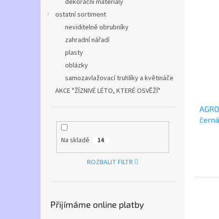
dekorační materiály
ostatní sortiment
neviditelné obrubníky
zahradní nářadí
plasty
oblázky
samozavlažovací truhlíky a květináče
AKCE "ŽÍZNIVÉ LÉTO, KTERÉ OSVĚŽÍ"
AGRO 
černá
Na skladě
14
ROZBALIT FILTR
Přijímáme online platby