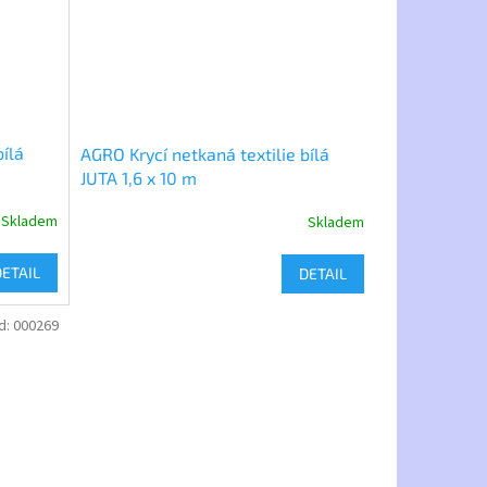
bílá
AGRO Krycí netkaná textilie bílá
JUTA 1,6 x 10 m
Skladem
Skladem
DETAIL
DETAIL
d:
000269