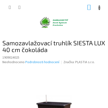
Přejít
NÁKUP
na
obsah
KOŠÍK
Samozavlažovací truhlík SIESTA LUX
40 cm čokoláda
1909024025
Průměrné
Neohodnoceno
Podrobnosti hodnocení
Značka:
PLASTIA s.r.o.
hodnocení
produktu
je
0,0
z
5
hvězdiček.