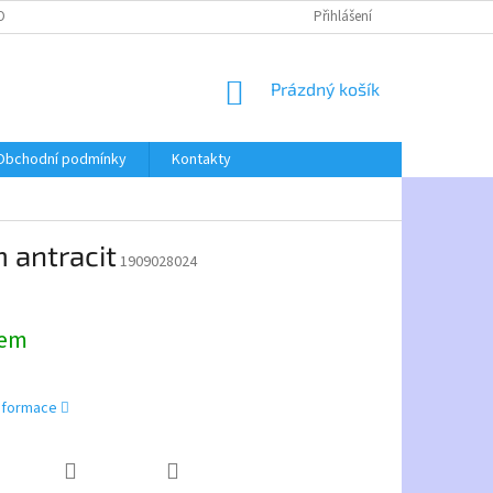
OBNÍCH ÚDAJŮ
Přihlášení
NÁKUPNÍ
Prázdný košík
KOŠÍK
Obchodní podmínky
Kontakty
 antracit
1909028024
dem
informace