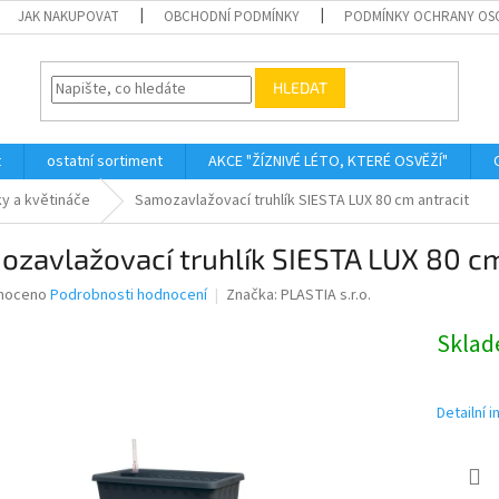
JAK NAKUPOVAT
OBCHODNÍ PODMÍNKY
PODMÍNKY OCHRANY OS
HLEDAT
t
ostatní sortiment
AKCE "ŽÍZNIVÉ LÉTO, KTERÉ OSVĚŽÍ"
ky a květináče
Samozavlažovací truhlík SIESTA LUX 80 cm antracit
zavlažovací truhlík SIESTA LUX 80 cm
né
noceno
Podrobnosti hodnocení
Značka:
PLASTIA s.r.o.
ní
u
Skla
Detailní 
ek.