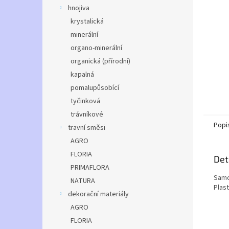
n
hnojiva
e
krystalická
l
minerální
organo-minerální
organická (přírodní)
kapalná
pomalupůsobící
tyčinková
trávníkové
Popi
travní směsi
AGRO
FLORIA
Det
PRIMAFLORA
Samoz
NATURA
Plas
dekorační materiály
AGRO
FLORIA