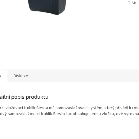
TISK
s
Diskuze
ailní popis produktu
avlažovací truhlík Siesta má samozavlažovací systém, který přivádí k rostli
tový samozavlažovací truhlík Siesta Lux obsahuje jednu vložku, dvě vyrovná