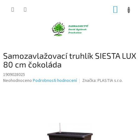
Přejít
NÁKUP
na
obsah
KOŠÍK
Samozavlažovací truhlík SIESTA LUX
80 cm čokoláda
1909028025
Průměrné
Neohodnoceno
Podrobnosti hodnocení
Značka:
PLASTIA s.r.o.
hodnocení
produktu
je
0,0
z
5
hvězdiček.