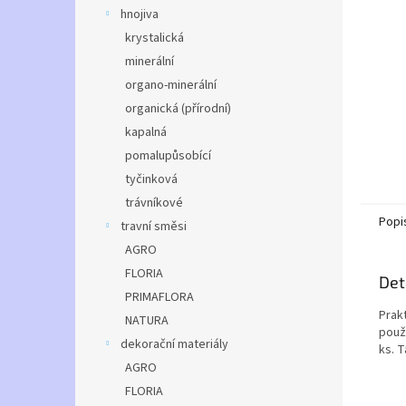
n
hnojiva
e
krystalická
l
minerální
organo-minerální
organická (přírodní)
kapalná
pomalupůsobící
tyčinková
trávníkové
Popi
travní směsi
AGRO
FLORIA
Det
PRIMAFLORA
Prak
NATURA
použí
dekorační materiály
ks. 
AGRO
FLORIA