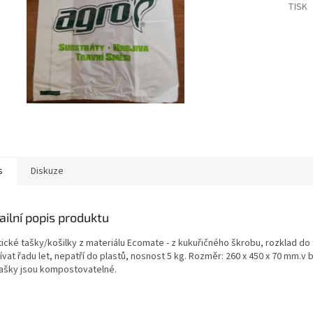
TISK
s
Diskuze
ailní popis produktu
tické tašky/košilky z materiálu Ecomate - z kukuřičného škrobu, rozklad do 
vat řadu let, nepatří do plastů, nosnost 5 kg. Rozměr: 260 x 450 x 70 mm.v 
Tašky jsou kompostovatelné.