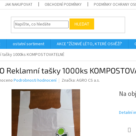
JAK NAKUPOVAT
OBCHODNÍ PODMÍNKY
PODMÍNKY OCHRANY OS
HLEDAT
t
ostatní sortiment
AKCE "ŽÍZNIVÉ LÉTO, KTERÉ OSVĚŽÍ"
í tašky 1000ks KOMPOSTOVATELNÉ
O Reklamní tašky 1000ks KOMPOSTO
né
noceno
Podrobnosti hodnocení
Značka:
AGRO CS a.s.
ní
u
Na ob
Detailní 
ek.