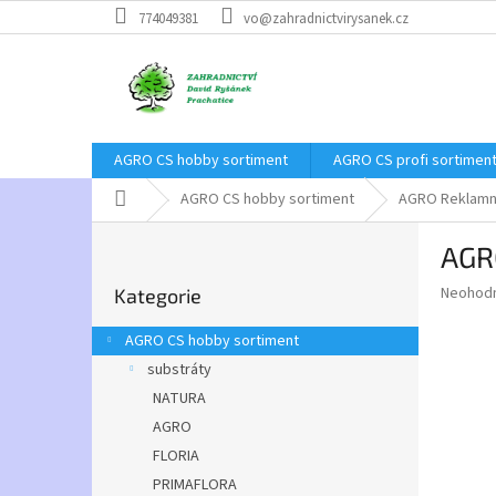
Přejít
774049381
vo@zahradnictvirysanek.cz
na
obsah
AGRO CS hobby sortiment
AGRO CS profi sortimen
Domů
AGRO CS hobby sortiment
AGRO Reklamn
P
AGR
o
Přeskočit
s
Průměr
Neohod
Kategorie
kategorie
t
hodnoce
r
produkt
AGRO CS hobby sortiment
a
je
substráty
0,0
n
z
NATURA
n
5
í
AGRO
hvězdič
p
FLORIA
a
PRIMAFLORA