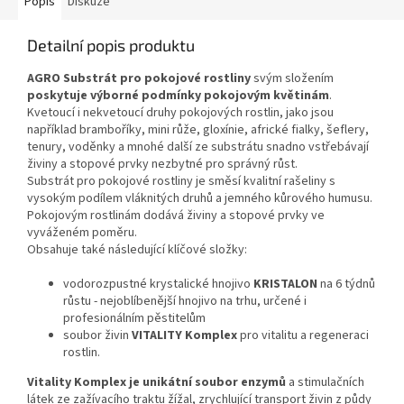
Popis
Diskuze
Detailní popis produktu
AGRO Substrát pro pokojové rostliny
svým složením
poskytuje výborné podmínky pokojovým květinám
.
Kvetoucí i nekvetoucí druhy pokojových rostlin, jako jsou
například bramboříky, mini růže, gloxínie, africké fialky, šeflery,
tenury, voděnky a mnohé další ze substrátu snadno vstřebávají
živiny a stopové prvky nezbytné pro správný růst.
Substrát pro pokojové rostliny je směsí kvalitní rašeliny s
vysokým podílem vláknitých druhů a jemného kůrového humusu.
Pokojovým rostlinám dodává živiny a stopové prvky ve
vyváženém poměru.
Obsahuje také následující klíčové složky:
vodorozpustné krystalické hnojivo
KRISTALON
na 6 týdnů
růstu - nejoblíbenější hnojivo na trhu, určené i
profesionálním pěstitelům
soubor živin
VITALITY Komplex
pro vitalitu a regeneraci
rostlin.
Vitality Komplex je unikátní soubor enzymů
a stimulačních
látek ze zažívacího traktu žížal, zrychlující transport živin z půdy