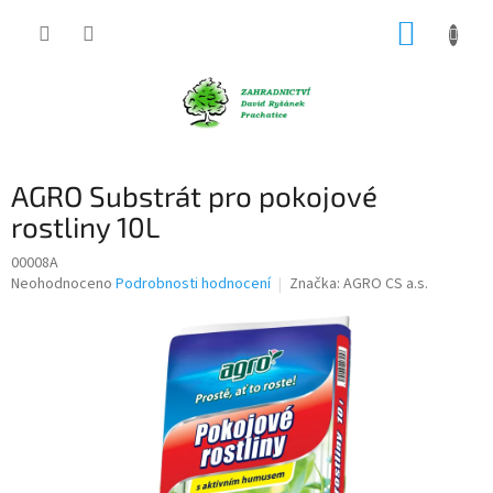
Přejít
NÁKUP
na
obsah
KOŠÍK
AGRO Substrát pro pokojové
rostliny 10L
00008A
Průměrné
Neohodnoceno
Podrobnosti hodnocení
Značka:
AGRO CS a.s.
hodnocení
produktu
je
0,0
z
5
hvězdiček.