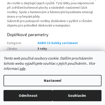
do rostlin a zlepšující jejich využití. Tyto látky jsou nápomocné
při zvětšení kořenové plochy a následně i nadzemní části
rostliny. Spolu s huminovými a fulvinovými kyselinami omezují
únavu a vyčerpání půdy.
Substrát pro pokojové rostliny dodáváme v pytlích o různém
objemu pro pohodlné dávkování a manipulaci.
Doplňkové parametry
Kategorie
:
AGRO CS hobby sortiment
Záruka
:
3 roky
množství na paletě:
:
240 ks
Tento web používá soubory cookie. Dalším procházením
tohoto webu vyjadřujete souhlas s jejich používáním.. Více
Z
informací
zde
.
á
Vytvořil Shoptet
p
Nastavení
a
t
Copyright 2026
AGRO CS Velkoobchod David Ryšánek
. Všechna
í
Odmítnout
Souhlasím
práva vyhrazena.
Upravit nastavení cookies