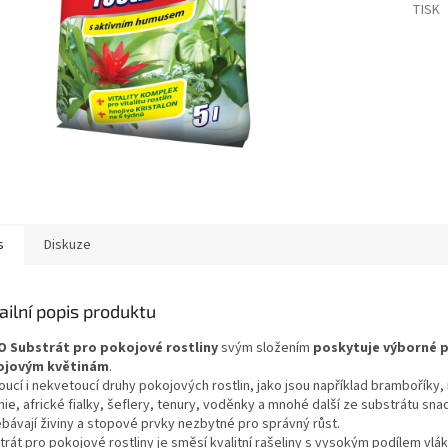
TISK
s
Diskuze
ailní popis produktu
 Substrát pro pokojové rostliny
svým složením
poskytuje výborné 
ojovým květinám
.
ucí i nekvetoucí druhy pokojových rostlin, jako jsou například bramboříky, 
nie, africké fialky, šeflery, tenury, voděnky a mnohé další ze substrátu sn
ebávají živiny a stopové prvky nezbytné pro správný růst.
rát pro pokojové rostliny je směsí kvalitní rašeliny s vysokým podílem vlá