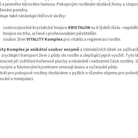
ů a jemného kůrového humusu. Pokojovým rostlinám dodává živiny a stopo
ženém poměru.
uje také následující klíčové složky:
vodorozpustné krystalické hnojivo
KRISTALON
na 6 týdnů růstu - nejoblí
hnojivo na trhu, určené i profesionálním pěstitelům
soubor živin
VITALITY Komplex
pro vitalitu a regeneraci rostlin.
lity Komplex je unikátní soubor enzymů
a stimulačních látek ze zažívací
, zrychlující transport živin z půdy do rostlin a zlepšující jejich využití. Tyto l
mocné při zvětšení kořenové plochy a následně i nadzemní části rostliny. S
novými a fulvinovými kyselinami omezují únavu a vyčerpání půdy.
trát pro pokojové rostliny dodáváme v pytlích o různém objemu pro pohod
ování a manipulaci.