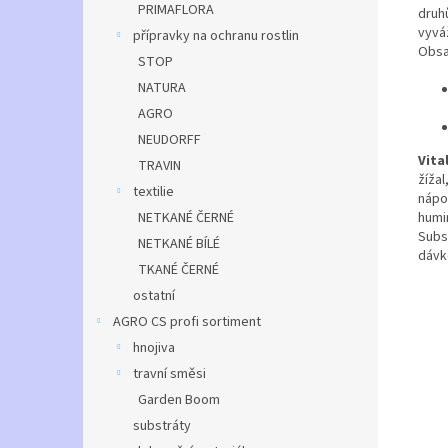
PRIMAFLORA
druh
vyvá
přípravky na ochranu rostlin
Obsah
STOP
NATURA
AGRO
NEUDORFF
Vita
TRAVIN
žížal
textilie
nápo
humi
NETKANÉ ČERNÉ
Subs
NETKANÉ BÍLÉ
dávk
TKANÉ ČERNÉ
ostatní
AGRO CS profi sortiment
hnojiva
travní směsi
Garden Boom
substráty