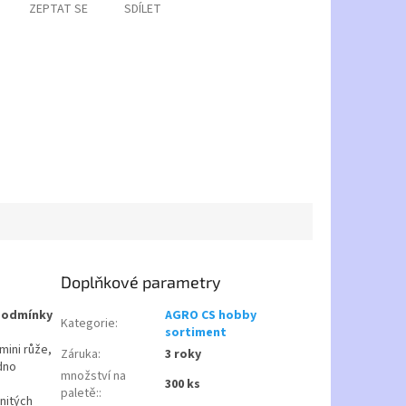
ZEPTAT SE
SDÍLET
Doplňkové parametry
podmínky
AGRO CS hobby
Kategorie
:
sortiment
mini růže,
Záruka
:
3 roky
adno
množství na
300 ks
paletě:
:
knitých