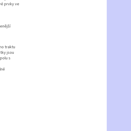
vé prvky ve
benější
ho traktu
átky jsou
polu s
lné