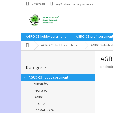
Přejít
774049381
vo@zahradnictvirysanek.cz
na
obsah
AGRO CS hobby sortiment
AGRO CS profi sortimen
Domů
AGRO CS hobby sortiment
AGRO Substrát 
P
AGRO
o
Přeskočit
s
Průměr
Neohod
Kategorie
kategorie
t
hodnoce
r
produkt
AGRO CS hobby sortiment
a
je
substráty
0,0
n
z
NATURA
n
5
í
AGRO
hvězdič
p
FLORIA
a
PRIMAFLORA