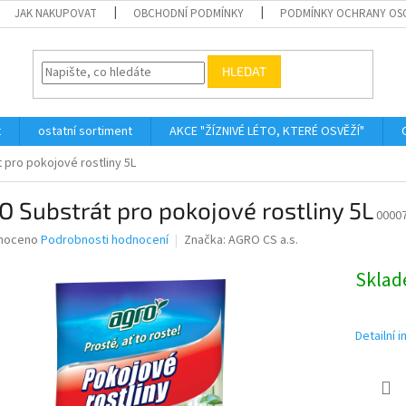
JAK NAKUPOVAT
OBCHODNÍ PODMÍNKY
PODMÍNKY OCHRANY OS
HLEDAT
t
ostatní sortiment
AKCE "ŽÍZNIVÉ LÉTO, KTERÉ OSVĚŽÍ"
pro pokojové rostliny 5L
 Substrát pro pokojové rostliny 5L
0000
né
noceno
Podrobnosti hodnocení
Značka:
AGRO CS a.s.
ní
u
Skla
Detailní 
ek.