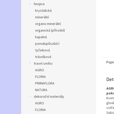
n
hnojiva
e
krystalická
l
minerální
organo-minerální
organická (přírodní)
kapalná
pomalupůsobící
tyčinková
trávníkové
Popi
travní směsi
AGRO
FLORIA
Det
PRIMAFLORA
AGRO
NATURA
pok
dekorační materiály
Kveto
gloxí
AGRO
vstř
FLORIA
Subst