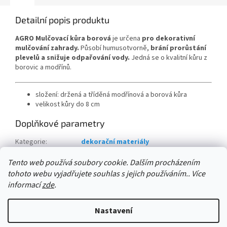
Detailní popis produktu
AGRO Mulčovací kůra borová
je určena
pro dekorativní
mulčování zahrady.
Působí humusotvorně,
brání prorůstání
plevelů a snižuje odpařování vody.
Jedná se o kvalitní kůru z
borovic a modřínů.
složení: držená a tříděná modřínová a borová kůra
velikost kůry do 8 cm
Doplňkové parametry
Kategorie
:
dekorační materiály
množství na paletě:
:
39 ks
Tento web používá soubory cookie. Dalším procházením
tohoto webu vyjadřujete souhlas s jejich používáním.. Více
Z
informací
zde
.
á
Vytvořil Shoptet
p
Nastavení
a