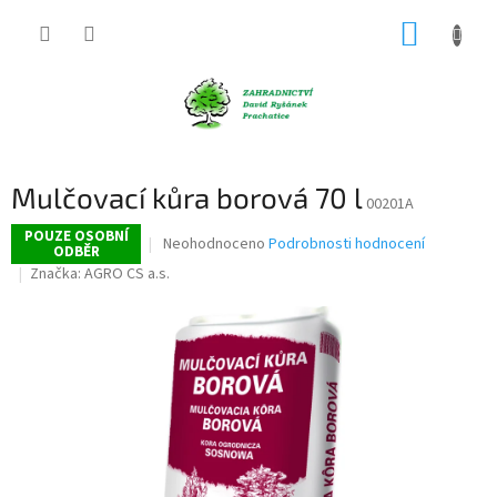
Přejít
NÁKUP
na
obsah
KOŠÍK
Mulčovací kůra borová 70 l
00201A
POUZE OSOBNÍ
Průměrné
Neohodnoceno
Podrobnosti hodnocení
ODBĚR
hodnocení
Značka:
AGRO CS a.s.
produktu
je
0,0
z
5
hvězdiček.