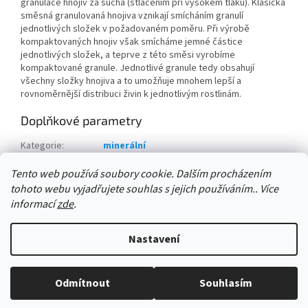
granulace hnojiv za sucha (stlačením při vysokém tlaku). Klasická
směsná granulovaná hnojiva vznikají smícháním granulí
jednotlivých složek v požadovaném poměru. Při výrobě
kompaktovaných hnojiv však smícháme jemné částice
jednotlivých složek, a teprve z této směsi vyrobíme
kompaktované granule. Jednotlivé granule tedy obsahují
všechny složky hnojiva a to umožňuje mnohem lepší a
rovnoměrnější distribuci živin k jednotlivým rostlinám.
Doplňkové parametry
Kategorie
:
minerální
množství v balení:
:
1 ks
Tento web používá soubory cookie. Dalším procházením
tohoto webu vyjadřujete souhlas s jejich používáním.. Více
Z
informací
zde
.
á
Vytvořil Shoptet
p
Nastavení
a
t
Copyright 2026
AGRO CS Velkoobchod David Ryšánek
. Všechna
í
Odmítnout
Souhlasím
práva vyhrazena.
Upravit nastavení cookies