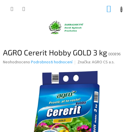
Přejít
NÁKUP
na
obsah
KOŠÍK
AGRO Cererit Hobby GOLD 3 kg
000896
Průměrné
Neohodnoceno
Podrobnosti hodnocení
Značka:
AGRO CS a.s.
hodnocení
produktu
je
0,0
z
5
hvězdiček.