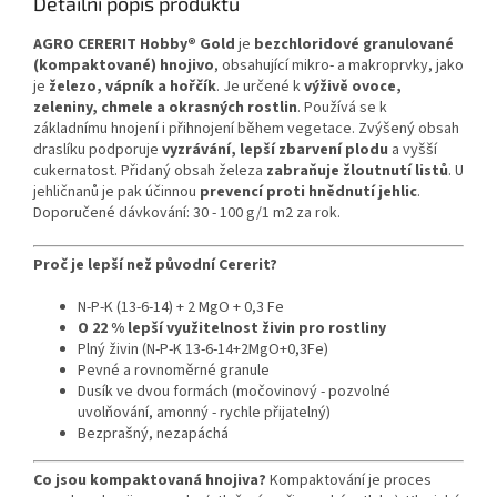
Detailní popis produktu
AGRO CERERIT Hobby® Gold
je
bezchloridové granulované
(kompaktované) hnojivo
, obsahující mikro- a makroprvky, jako
je
železo, vápník a hořčík
. Je určené k
výživě ovoce,
zeleniny, chmele a okrasných rostlin
. Používá se k
základnímu hnojení i přihnojení během vegetace. Zvýšený obsah
draslíku podporuje
vyzrávání, lepší zbarvení plodu
a vyšší
cukernatost. Přidaný obsah železa
zabraňuje žloutnutí listů
. U
jehličnanů je pak účinnou
prevencí proti hnědnutí jehlic
.
Doporučené dávkování: 30 - 100 g/1 m2 za rok.
Proč je lepší než původní Cererit?
N-P-K (13-6-14) + 2 MgO + 0,3 Fe
O 22 % lepší využitelnost živin pro rostliny
Plný živin (N-P-K 13-6-14+2MgO+0,3Fe)
Pevné a rovnoměrné granule
Dusík ve dvou formách (močovinový - pozvolné
uvolňování, amonný - rychle přijatelný)
Bezprašný, nezapáchá
Co jsou kompaktovaná hnojiva?
Kompaktování je proces