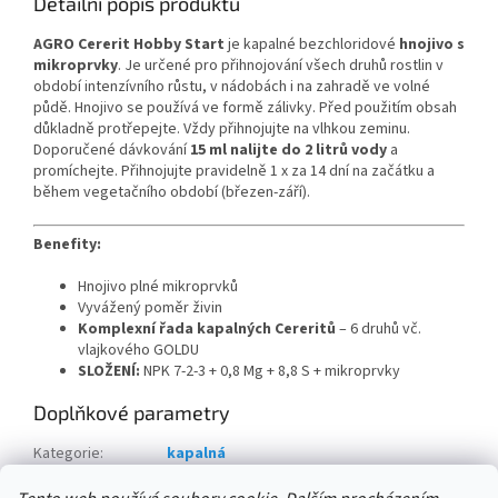
Detailní popis produktu
AGRO Cererit Hobby Start
je kapalné bezchloridové
hnojivo s
mikroprvky
. Je určené pro přihnojování všech druhů rostlin v
období intenzívního růstu, v nádobách i na zahradě ve volné
půdě. Hnojivo se používá ve formě zálivky. Před použitím obsah
důkladně protřepejte. Vždy přihnojujte na vlhkou zeminu.
Doporučené dávkování
15 ml nalijte do 2 litrů vody
a
promíchejte. Přihnojujte pravidelně 1 x za 14 dní na začátku a
během vegetačního období (březen-září).
Benefity:
Hnojivo plné mikroprvků
Vyvážený poměr živin
Komplexní řada kapalných Cereritů
– 6 druhů vč.
vlajkového GOLDU
SLOŽENÍ:
NPK 7-2-3 + 0,8 Mg + 8,8 S + mikroprvky
Doplňkové parametry
Kategorie
:
kapalná
množství v balení:
:
8 ks