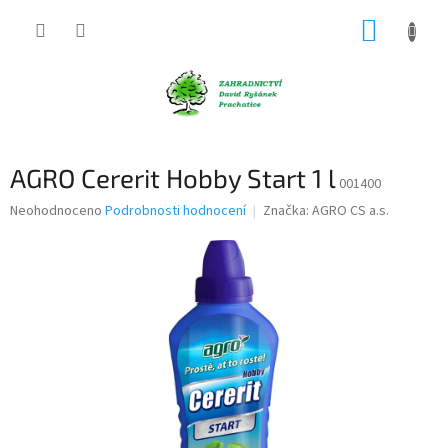
Přejít
NÁKUP
na
obsah
KOŠÍK
AGRO Cererit Hobby Start 1 l
001400
Průměrné
Neohodnoceno
Podrobnosti hodnocení
Značka:
AGRO CS a.s.
hodnocení
produktu
je
0,0
z
5
hvězdiček.