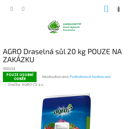
Přejít
NÁKUP
na
obsah
KOŠÍK
AGRO Draselná sůl 20 kg POUZE NA
ZAKÁZKU
000334
POUZE OSOBNÍ
Průměrné
Neohodnoceno
Podrobnosti hodnocení
ODBĚR
hodnocení
Značka:
AGRO CS a.s.
produktu
je
0,0
z
5
hvězdiček.