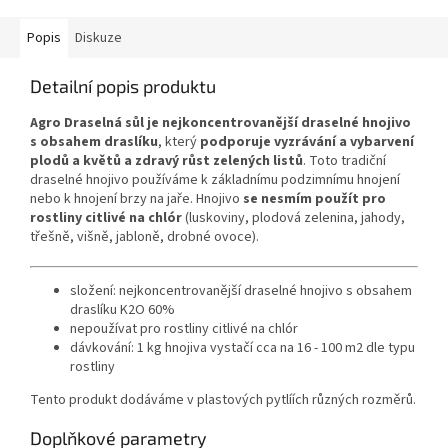
Popis
Diskuze
Detailní popis produktu
Agro Draselná sůl je nejkoncentrovanější draselné hnojivo
s obsahem draslíku
, který
podporuje vyzrávání a vybarvení
plodů a květů a zdravý růst zelených listů
. Toto tradiční
draselné hnojivo používáme k základnímu podzimnímu hnojení
nebo k hnojení brzy na jaře. Hnojivo
se nesmím použít pro
rostliny citlivé na chlór
(luskoviny, plodová zelenina, jahody,
třešně, višně, jabloně, drobné ovoce).
složení: nejkoncentrovanější draselné hnojivo s obsahem
draslíku K2O 60%
nepoužívat pro rostliny citlivé na chlór
dávkování: 1 kg hnojiva vystačí cca na 16 - 100 m2 dle typu
rostliny
Tento produkt dodáváme v plastových pytlíích různých rozměrů.
Doplňkové parametry