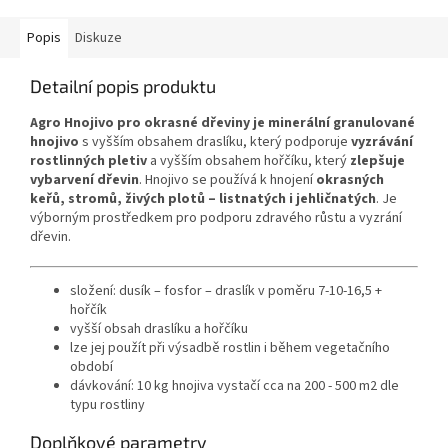
Popis
Diskuze
Detailní popis produktu
Agro Hnojivo pro okrasné dřeviny je minerální granulované
hnojivo
s vyšším obsahem draslíku, který podporuje
vyzrávání
rostlinných pletiv
a vyšším obsahem hořčíku, který
zlepšuje
vybarvení dřevin
. Hnojivo se používá k hnojení
okrasných
keřů, stromů, živých plotů – listnatých i jehličnatých
. Je
výborným prostředkem pro podporu zdravého růstu a vyzrání
dřevin.
složení: dusík – fosfor – draslík v poměru 7-10-16,5 +
hořčík
vyšší obsah draslíku a hořčíku
lze jej použít při výsadbě rostlin i během vegetačního
období
dávkování: 10 kg hnojiva vystačí cca na 200 - 500 m2 dle
typu rostliny
Doplňkové parametry