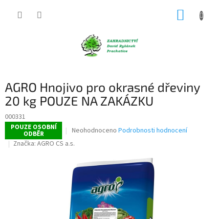
Přejít
NÁKUP
na
obsah
KOŠÍK
AGRO Hnojivo pro okrasné dřeviny
20 kg POUZE NA ZAKÁZKU
000331
POUZE OSOBNÍ
Průměrné
Neohodnoceno
Podrobnosti hodnocení
ODBĚR
hodnocení
Značka:
AGRO CS a.s.
produktu
je
0,0
z
5
hvězdiček.