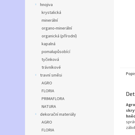
n
hnojiva
e
krystalická
l
minerální
organo-minerální
organická (přírodní)
kapalná
pomalupůsobící
tyčinková
trávníkové
Popi
travní směsi
AGRO
FLORIA
Det
PRIMAFLORA
Agro
NATURA
skry
dekorační materiály
hněd
sprá
AGRO
záli
FLORIA