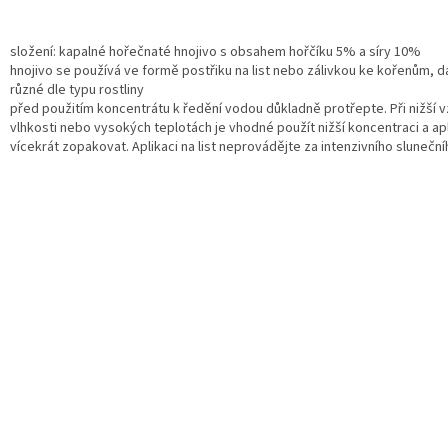
složení: kapalné hořečnaté hnojivo s obsahem hořčíku 5% a síry 10%
hnojivo se používá ve formě postřiku na list nebo zálivkou ke kořenům, d
různé dle typu rostliny
před použitím koncentrátu k ředění vodou důkladně protřepte. Při nižší 
vlhkosti nebo vysokých teplotách je vhodné použít nižší koncentraci a apl
vícekrát zopakovat. Aplikaci na list neprovádějte za intenzivního sluneční