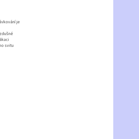
ávkování je
vzdušné
ikaci
ho svitu