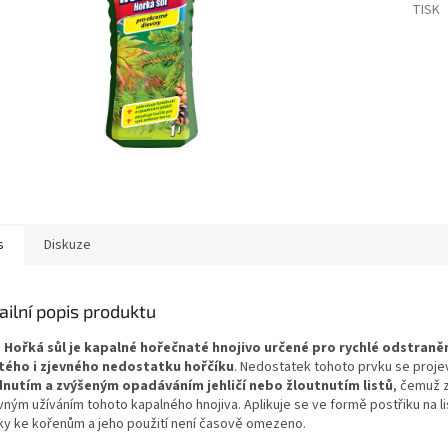
TISK
s
Diskuze
ailní popis produktu
 Hořká sůl je kapalné hořečnaté hnojivo určené pro rychlé odstraně
tého i zjevného nedostatku hořčíku
. Nedostatek tohoto prvku se proje
nutím a zvýšeným opadáváním jehličí nebo žloutnutím listů
, čemuž 
vným užíváním tohoto kapalného hnojiva. Aplikuje se ve formě postřiku na l
vky ke kořenům a jeho použití není časově omezeno.