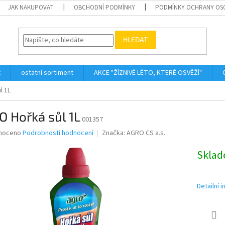
JAK NAKUPOVAT
OBCHODNÍ PODMÍNKY
PODMÍNKY OCHRANY OS
HLEDAT
t
ostatní sortiment
AKCE "ŽÍZNIVÉ LÉTO, KTERÉ OSVĚŽÍ"
l 1L
 Hořká sůl 1L
001357
né
noceno
Podrobnosti hodnocení
Značka:
AGRO CS a.s.
ní
u
Skla
Detailní 
ek.