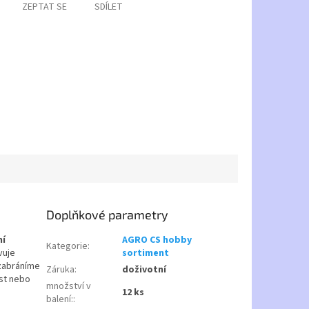
ZEPTAT SE
SDÍLET
Doplňkové parametry
ní
AGRO CS hobby
Kategorie
:
vuje
sortiment
zabráníme
Záruka
:
doživotní
ist nebo
množství v
12 ks
balení:
: