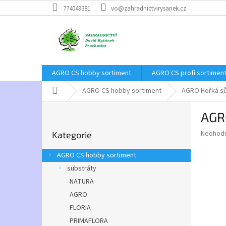
Přejít
774049381
vo@zahradnictvirysanek.cz
na
obsah
AGRO CS hobby sortiment
AGRO CS profi sortimen
Domů
AGRO CS hobby sortiment
AGRO Hořká sů
P
AGRO
o
Přeskočit
s
Průměr
Neohod
Kategorie
kategorie
t
hodnoce
r
produkt
AGRO CS hobby sortiment
a
je
substráty
0,0
n
z
NATURA
n
5
í
AGRO
hvězdič
p
FLORIA
a
PRIMAFLORA