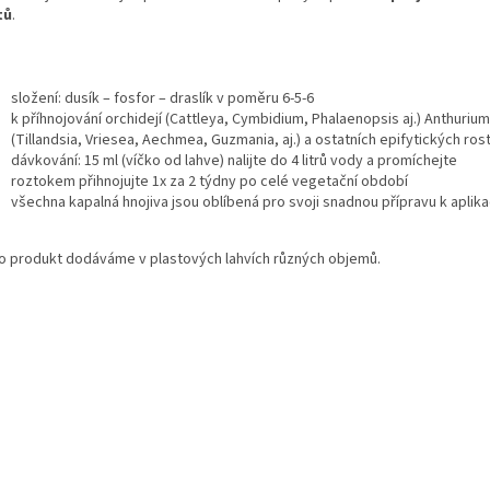
tů
.
složení: dusík – fosfor – draslík v poměru 6-5-6
k příhnojování orchidejí (Cattleya, Cymbidium, Phalaenopsis aj.) Anthurium
(Tillandsia, Vriesea, Aechmea, Guzmania, aj.) a ostatních epifytických rost
dávkování: 15 ml (víčko od lahve) nalijte do 4 litrů vody a promíchejte
roztokem přihnojujte 1x za 2 týdny po celé vegetační období
všechna kapalná hnojiva jsou oblíbená pro svoji snadnou přípravu k aplika
o produkt dodáváme v plastových lahvích různých objemů.