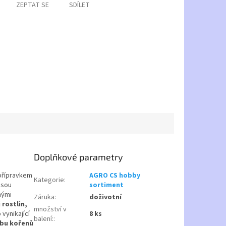
ZEPTAT SE
SDÍLET
Doplňkové parametry
 přípravkem
AGRO CS hobby
Kategorie
:
jsou
sortiment
nými
Záruka
:
doživotní
rostlin,
množství v
 vynikající
8 ks
balení:
:
rbu kořenů