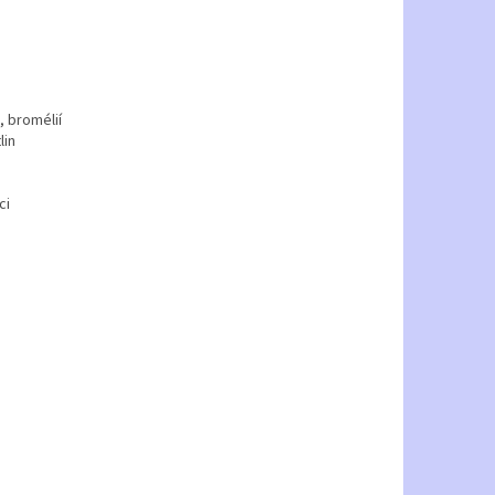
, bromélií
lin
ci