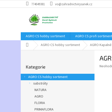
Přejít
774049381
vo@zahradnictvirysanek.cz
na
obsah
AGRO CS hobby sortiment
AGRO CS profi sortimen
Domů
AGRO CS hobby sortiment
AGRO Kapalné h
P
AGRO
o
Přeskočit
s
Průměr
Neohod
Kategorie
kategorie
t
hodnoce
r
produkt
AGRO CS hobby sortiment
a
je
substráty
0,0
n
z
NATURA
n
5
í
AGRO
hvězdič
p
FLORIA
a
PRIMAFLORA