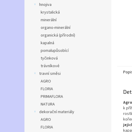
n
hnojiva
e
krystalická
l
minerální
organo-minerální
organická (přírodní)
kapalná
pomalupůsobící
tyčinková
trávníkové
Popi
travní směsi
AGRO
FLORIA
Det
PRIMAFLORA
Agro
NATURA
k pří
dekorační materiály
rostl
koře
AGRO
jeji
FLORIA
kapa