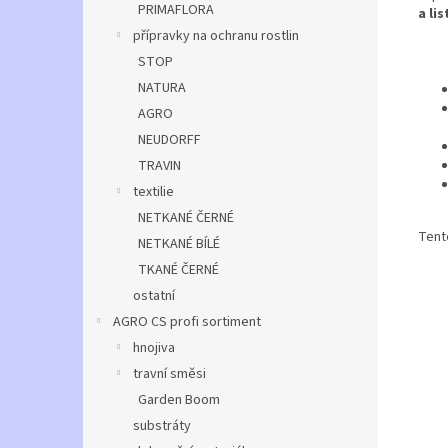
PRIMAFLORA
a lis
přípravky na ochranu rostlin
STOP
NATURA
AGRO
NEUDORFF
TRAVIN
textilie
NETKANÉ ČERNÉ
Tent
NETKANÉ BÍLÉ
TKANÉ ČERNÉ
ostatní
AGRO CS profi sortiment
hnojiva
travní směsi
Garden Boom
substráty