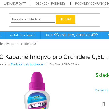
JAK NAKUPOVAT
OBCHODNÍ PODMÍNKY
PODMÍNKY OCHRANY OS
HLEDAT
t
ostatní sortiment
AKCE "ŽÍZNIVÉ LÉTO, KTERÉ OSVĚŽÍ"
nojivo pro Orchideje 0,5L
 Kapalné hnojivo pro Orchideje 0,5L
00
né
noceno
Podrobnosti hodnocení
Značka:
AGRO CS a.s.
ní
u
Skla
Detailní 
ek.