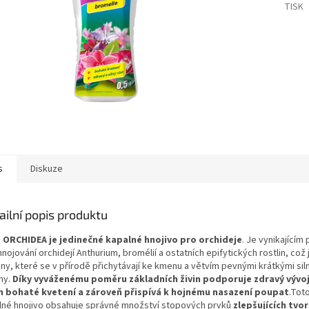
TISK
s
Diskuze
ailní popis produktu
 ORCHIDEA je jedinečné kapalné hnojivo pro orchideje
. Je vynikajícím
hnojování orchidejí Anthurium, bromélií a ostatních epifytických rostlin, což 
iny, které se v přírodě přichytávají ke kmenu a větvím pevnými krátkými sil
ny.
Díky vyváženému poměru základních živin podporuje zdravý vývoj 
ch bohaté kvetení a zároveň přispívá k hojnému nasazení poupat
.Toto
lné hnojivo obsahuje správné množství stopových prvků
zlepšujících tvo