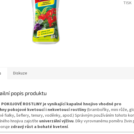
TISK
s
Diskuze
ailní popis produktu
o
POKOJOV
É ROSTLINY je vynikající kapalné hnojivo vhodné pro
hny
pokojov
é kvetoucí i nekvetoucí rostliny
(bramboříky, mini růže, glo
cké fialky, šeflery, tenury, voděnky, apod.) Správným používáním tohoto k
ného hnojiva zajistíte
univerzální výživu
. Díky vyrovnanému poměru živin 
oruje
zdravý růst a bohaté kvetení
.