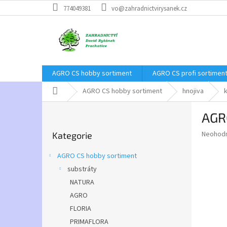
Přejít
774049381
vo@zahradnictvirysanek.cz
na
obsah
AGRO CS hobby sortiment
AGRO CS profi sortimen
Domů
AGRO CS hobby sortiment
hnojiva
P
AGRO
o
Přeskočit
s
Průměr
Neohod
Kategorie
kategorie
t
hodnoce
r
produkt
AGRO CS hobby sortiment
a
je
substráty
0,0
n
z
NATURA
n
5
í
AGRO
hvězdič
p
FLORIA
a
PRIMAFLORA