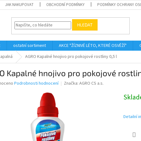
JAK NAKUPOVAT
OBCHODNÍ PODMÍNKY
PODMÍNKY OCHRANY OS
HLEDAT
t
ostatní sortiment
AKCE "ŽÍZNIVÉ LÉTO, KTERÉ OSVĚŽÍ"
kapalná
AGRO Kapalné hnojivo pro pokojové rostliny 0,5 l
 Kapalné hnojivo pro pokojové rostlin
né
noceno
Podrobnosti hodnocení
Značka:
AGRO CS a.s.
ní
u
Skla
Detailní 
ek.