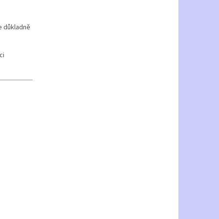
ve důkladně
ci