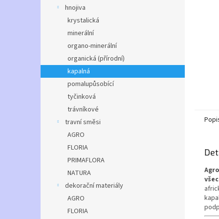
n
hnojiva
e
krystalická
l
minerální
organo-minerální
organická (přírodní)
kapalná
pomalupůsobící
tyčinková
trávníkové
Popi
travní směsi
AGRO
FLORIA
Det
PRIMAFLORA
Agr
NATURA
všec
dekorační materiály
afri
kapal
AGRO
podp
FLORIA