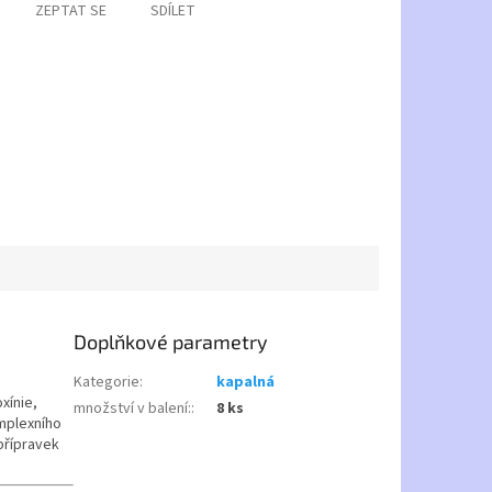
ZEPTAT SE
SDÍLET
Doplňkové parametry
Kategorie
:
kapalná
xínie,
množství v balení:
:
8 ks
omplexního
přípravek