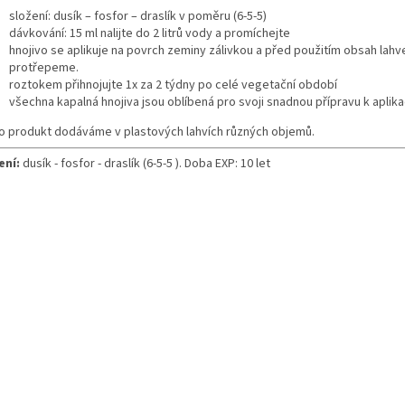
složení: dusík – fosfor – draslík v poměru (6-5-5)
dávkování: 15 ml nalijte do 2 litrů vody a promíchejte
hnojivo se aplikuje na povrch zeminy zálivkou a před použitím obsah lah
protřepeme.
roztokem přihnojujte 1x za 2 týdny po celé vegetační období
všechna kapalná hnojiva jsou oblíbená pro svoji snadnou přípravu k aplika
o produkt dodáváme v plastových lahvích různých objemů.
ení:
dusík - fosfor - draslík (6-5-5 ). Doba EXP: 10 let