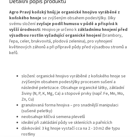
Detailní popis produktu
Agro Pravý koňský hnůj je organické hnojivo vyráběné z
koňského hnoje
se zvýšeným obsahem podestýlky. Díky
svému složení
zvyšuje podíl humusu v půdě a přispívá k
vyšší úrodnosti
. Hnojivo je určeno k
základnímu hnojení před
výsadbou rostlin vyžadující organické hnojení
(brambory,
řepa, celer, brukvovitá, plodová zelenina), pro vyhnojení
květinových záhonů a při přípravě půdy před výsadbou stromů a
keřů.
složení: organické hnojivo vyráběné z koňského hnoje se
zvýšeným obsahem podestýlky procesem sušení a
následné peletizace. Obsahuje organické látky, základní
živiny (N, P, K, Mg, Ca) a stopové prvky (např. Fe, Mn, Mo,
Zn, Cu)
granulovaná forma hnojiva – pro snadnější manipulaci
(sušené peletky)
neobsahuje klíčivá semena plevelů
ideální při zakládání půdy ve sklenících a pařnících
dávkování: 3 kg hnoje vystačí cca na 2 - 10 m2 dle typu
rostliny