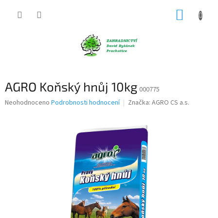
Přejít
NÁKUP
na
obsah
KOŠÍK
AGRO Koňský hnůj 10kg
000775
Průměrné
Neohodnoceno
Podrobnosti hodnocení
Značka:
AGRO CS a.s.
hodnocení
produktu
je
0,0
z
5
hvězdiček.