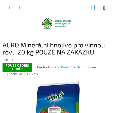
Přejít
NÁKUP
na
obsah
KOŠÍK
AGRO Minerální hnojivo pro vinnou
révu 20 kg POUZE NA ZAKÁZKU
000352
POUZE OSOBNÍ
Průměrné
Neohodnoceno
Podrobnosti hodnocení
ODBĚR
hodnocení
Značka:
AGRO CS a.s.
produktu
je
0,0
z
5
hvězdiček.