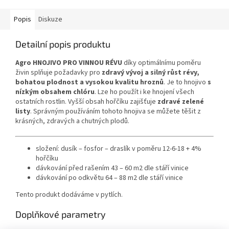
Popis
Diskuze
Detailní popis produktu
Agro HNOJIVO PRO VINNOU RÉVU
díky optimálnímu poměru
živin splňuje požadavky pro
zdravý vývoj a silný růst révy,
bohatou plodnost a vysokou kvalitu hroznů
. Je to hnojivo
s
nízkým obsahem chlóru
. Lze ho použít i ke hnojení všech
ostatních rostlin. Vyšší obsah hořčíku zajišťuje
zdravé zelené
listy
. Správným používáním tohoto hnojiva se můžete těšit z
krásných, zdravých a chutných plodů.
složení: dusík – fosfor – draslík v poměru 12-6-18 + 4%
hořčíku
dávkování před rašením 43 – 60 m2 dle stáří vinice
dávkování po odkvětu 64 – 88 m2 dle stáří vinice
Tento produkt dodáváme v pytlích.
Doplňkové parametry