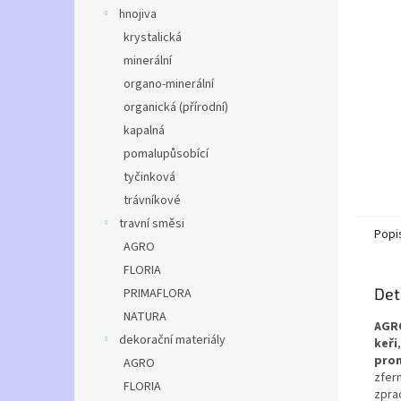
n
hnojiva
e
krystalická
l
minerální
organo-minerální
organická (přírodní)
kapalná
pomalupůsobící
tyčinková
trávníkové
travní směsi
Popi
AGRO
FLORIA
Det
PRIMAFLORA
NATURA
AGRO
dekorační materiály
keři
prom
AGRO
zfer
FLORIA
zpra