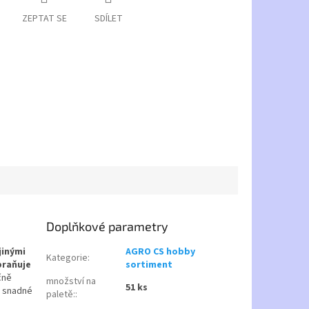
ZEPTAT SE
SDÍLET
Doplňkové parametry
jinými
AGRO CS hobby
Kategorie
:
braňuje
sortiment
čně
množství na
51 ks
o snadné
paletě:
: