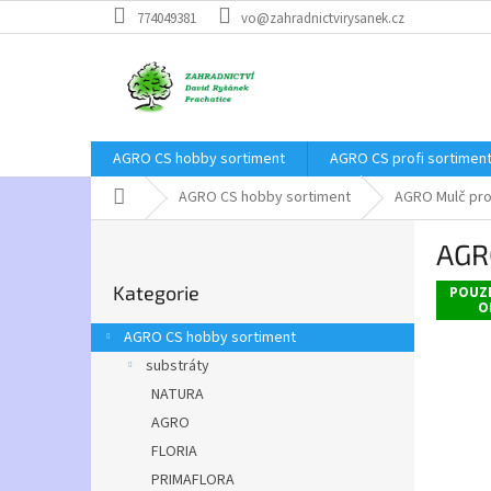
Přejít
774049381
vo@zahradnictvirysanek.cz
na
obsah
AGRO CS hobby sortiment
AGRO CS profi sortimen
Domů
AGRO CS hobby sortiment
AGRO Mulč pro
P
AGR
o
Přeskočit
s
Kategorie
kategorie
POUZ
t
O
r
AGRO CS hobby sortiment
a
substráty
n
NATURA
n
í
AGRO
p
FLORIA
a
PRIMAFLORA