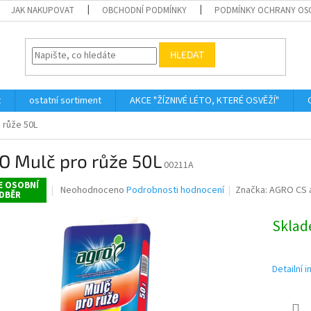
JAK NAKUPOVAT
OBCHODNÍ PODMÍNKY
PODMÍNKY OCHRANY OS
HLEDAT
t
ostatní sortiment
AKCE "ŽÍZNIVÉ LÉTO, KTERÉ OSVĚŽÍ"
 růže 50L
O Mulč pro růže 50L
00211A
E OSOBNÍ
Průměrné
Neohodnoceno
Podrobnosti hodnocení
Značka:
AGRO CS a
DBĚR
hodnocení
produktu
Skla
je
0,0
z
5
Detailní 
hvězdiček.