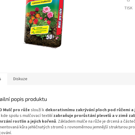
TISK
s
Diskuze
ailní popis produktu
 Mulč pro růže
slouží k
dekorativnímu zakrývání ploch pod růžemi a 
, kde spolu s mulčovací textilií
zabraňuje prorůstání plevelů a v zimě za
rzání rostlin a jejich kořenů
. Základem mulče na růže je drcená a částe
mentovaná kůra jehličnatých stromů s rovnoměrnou jemnější strukturou pr
cování.