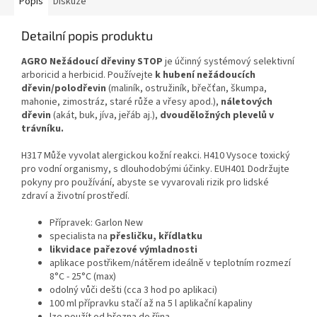
Popis
Diskuze
Detailní popis produktu
AGRO Nežádoucí dřeviny STOP
je účinný systémový selektivní
arboricid a herbicid. Používejte
k hubení nežádoucích
dřevin/polodřevin
(maliník, ostružiník, břečťan, škumpa,
mahonie, zimostráz, staré růže a vřesy apod.),
náletových
dřevin
(akát, buk, jíva, jeřáb aj.),
dvouděložných plevelů v
trávníku.
H317 Může vyvolat alergickou kožní reakci. H410 Vysoce toxický
pro vodní organismy, s dlouhodobými účinky. EUH401 Dodržujte
pokyny pro používání, abyste se vyvarovali rizik pro lidské
zdraví a životní prostředí.
Přípravek: Garlon New
specialista na
přesličku, křídlatku
likvidace pařezové výmladnosti
aplikace postřikem/nátěrem ideálně v teplotním rozmezí
8°C - 25°C (max)
odolný vůči dešti (cca 3 hod po aplikaci)
100 ml přípravku stačí až na 5 l aplikační kapaliny