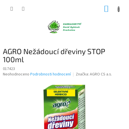
Přejít
NÁKUP
na
obsah
KOŠÍK
AGRO Nežádoucí dřeviny STOP
100ml
017423
Průměrné
Neohodnoceno
Podrobnosti hodnocení
Značka:
AGRO CS a.s.
hodnocení
produktu
je
0,0
z
5
hvězdiček.