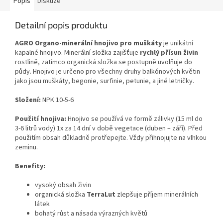
Popis
Diskuze
Detailní popis produktu
AGRO Organo-minerální hnojivo pro muškáty
je unikátní
kapalné hnojivo. Minerální složka zajišťuje
rychlý přísun živin
rostlině, zatímco organická složka se postupně uvolňuje do
půdy. Hnojivo je určeno pro všechny druhy balkónových květin
jako jsou muškáty, begonie, surfinie, petunie, a jiné letničky.
Složení:
NPK 10-5-6
Použití hnojiva:
Hnojivo se používá ve formě zálivky (15 ml do
3-6 litrů vody) 1x za 14 dní v době vegetace (duben – září). Před
použitím obsah důkladně protřepejte. Vždy přihnojujte na vlhkou
zeminu.
Benefity:
vysoký obsah živin
organická složka
TerraLut
zlepšuje příjem minerálních
látek
bohatý růst a násada výrazných květů