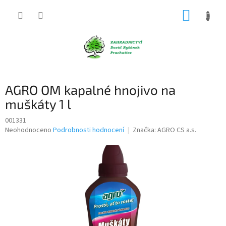
Přejít
NÁKUP
na
obsah
KOŠÍK
AGRO OM kapalné hnojivo na
muškáty 1 l
001331
Průměrné
Neohodnoceno
Podrobnosti hodnocení
Značka:
AGRO CS a.s.
hodnocení
produktu
je
0,0
z
5
hvězdiček.