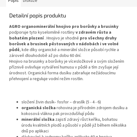
Popis
Diskuze
Detailní popis produktu
AGRO organominerální hnojivo pro borůvky a brusinky
podporuje tyto kyselomilné rostliny
v zdravém růstu a
bohatém plození
. Hnojivo je vhodné
pro všechny druhy
borůvek a brusinek pěstovaných v nádobách i ve volné
půdě
, kde díky organické a minerální složce působí rychle a
zároveň dlouhodobě až po dobu 60 dní.
Hnojivo na brusinky a borůvky je vícesložkové a svým složením
příznivě ovlivňuje vytváření humusu v půdě a tím zvyšuje její
úrodnost. Organická forma dusíku zabraňuje nežádoucímu
přehnojení a reguluje vodní režim rostlin.
složení živin dusík– fosfor – draslík (5 - 4 - 6)
organická složka
rohovina je přírodním zdrojem dusíku a
kokosová vlákna pak provzdušňují půdu
minerální složka
zajistí zdravý růst keříku, bohatou
úrodu kvalitních plodů a působí v půdě již během několika
dnů po aplikaci