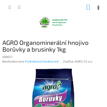
Přejít
NÁKUP
na
obsah
KOŠÍK
AGRO Organominerální hnojivo
Borůvky a brusinky 1kg
000627
Průměrné
Neohodnoceno
Podrobnosti hodnocení
Značka:
AGRO CS a.s.
hodnocení
produktu
je
0,0
z
5
hvězdiček.