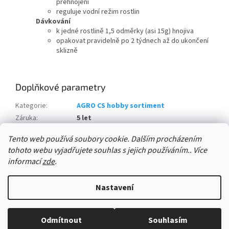
přehnojení
reguluje vodní režim rostlin
Dávkování
k jedné rostlině 1,5 odměrky (asi 15g) hnojiva
opakovat pravidelně po 2 týdnech až do ukončení
sklizně
Doplňkové parametry
Kategorie
:
AGRO CS hobby sortiment
Záruka
:
5 let
množství v balení:
:
5 ks
Tento web používá soubory cookie. Dalším procházením
tohoto webu vyjadřujete souhlas s jejich používáním.. Více
Z
informací
zde
.
á
Vytvořil Shoptet
p
Nastavení
a
t
Copyright 2026
AGRO CS Velkoobchod David Ryšánek
. Všechna
í
Odmítnout
Souhlasím
práva vyhrazena.
Upravit nastavení cookies