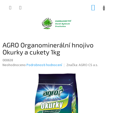
Přejít
NÁKUP
na
obsah
KOŠÍK
AGRO Organominerální hnojivo
Okurky a cukety 1kg
000638
Průměrné
Neohodnoceno
Podrobnosti hodnocení
Značka:
AGRO CS a.s.
hodnocení
produktu
je
0,0
z
5
hvězdiček.