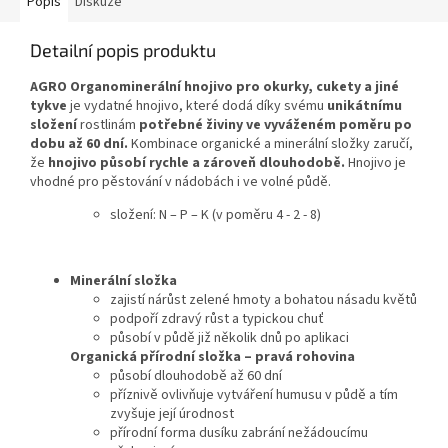
Popis
Diskuze
Detailní popis produktu
AGRO Organominerální hnojivo pro okurky, cukety a jiné
tykve
je vydatné hnojivo, které dodá díky svému
unikátnímu
složení
rostlinám
potřebné živiny ve vyváženém poměru po
dobu až 60 dní.
Kombinace organické a minerální složky zaručí,
že
hnojivo působí rychle a zároveň dlouhodobě.
Hnojivo je
vhodné pro pěstování v nádobách i ve volné půdě.
složení: N – P – K (v poměru 4 - 2 - 8)
Minerální složka
zajistí nárůst zelené hmoty a bohatou násadu květů
podpoří zdravý růst a typickou chuť
působí v půdě již několik dnů po aplikaci
Organická přírodní složka – pravá rohovina
působí dlouhodobě až 60 dní
příznivě ovlivňuje vytváření humusu v půdě a tím
zvyšuje její úrodnost
přírodní forma dusíku zabrání nežádoucímu