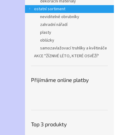
dekorační materiály
ostatní sortiment
neviditelné obrubníky
zahradní nářadí
plasty
oblázky
samozavlažovací truhlíky a květináče
AKCE "ŽÍZNIVÉ LÉTO, KTERÉ OSVĚŽÍ"
Přijímáme online platby
Top 3 produkty