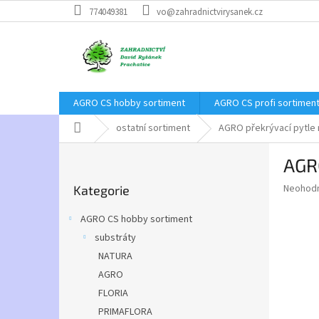
Přejít
774049381
vo@zahradnictvirysanek.cz
na
obsah
AGRO CS hobby sortiment
AGRO CS profi sortimen
Domů
ostatní sortiment
AGRO překrývací pytle n
P
AGRO
o
Přeskočit
s
Průměr
Neohod
Kategorie
kategorie
t
hodnoce
r
produkt
AGRO CS hobby sortiment
a
je
substráty
0,0
n
z
NATURA
n
5
í
AGRO
hvězdič
p
FLORIA
a
PRIMAFLORA