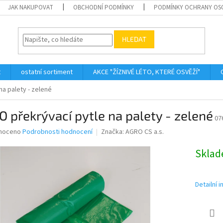
JAK NAKUPOVAT
OBCHODNÍ PODMÍNKY
PODMÍNKY OCHRANY OS
HLEDAT
t
ostatní sortiment
AKCE "ŽÍZNIVÉ LÉTO, KTERÉ OSVĚŽÍ"
a palety - zelené
 překrývací pytle na palety - zelené
07
né
noceno
Podrobnosti hodnocení
Značka:
AGRO CS a.s.
ní
u
Skla
Detailní 
ek.