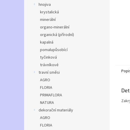
n
hnojiva
e
krystalická
l
minerální
organo-minerální
organická (přírodní)
kapalná
pomalupůsobící
tyčinková
trávníkové
Popi
travní směsi
AGRO
FLORIA
Det
PRIMAFLORA
Zakrý
NATURA
dekorační materiály
AGRO
FLORIA