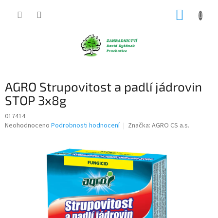
Přejít
NÁKUP
na
obsah
KOŠÍK
AGRO Strupovitost a padlí jádrovin
STOP 3x8g
017414
Průměrné
Neohodnoceno
Podrobnosti hodnocení
Značka:
AGRO CS a.s.
hodnocení
produktu
je
0,0
z
5
hvězdiček.