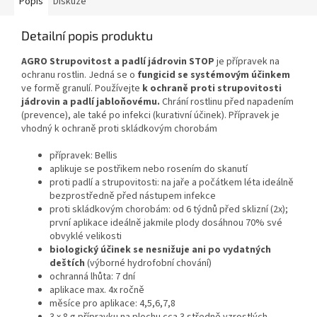
Popis
Diskuze
Detailní popis produktu
AGRO Strupovitost a padlí jádrovin STOP
je přípravek na
ochranu rostlin. Jedná se o
fungicid se systémovým účinkem
ve formě granulí. Používejte
k ochraně proti strupovitosti
jádrovin a padlí jabloňovému.
Chrání rostlinu před napadením
(prevence), ale také po infekci (kurativní účinek). Přípravek je
vhodný k ochraně proti skládkovým chorobám
přípravek: Bellis
aplikuje se postřikem nebo rosením do skanutí
proti padlí a strupovitosti: na jaře a počátkem léta ideálně
bezprostředně před nástupem infekce
proti skládkovým chorobám: od 6 týdnů před sklizní (2x);
první aplikace ideálně jakmile plody dosáhnou 70% své
obvyklé velikosti
biologický účinek se nesnižuje ani po vydatných
deštích
(výborné hydrofobní chování)
ochranná lhůta: 7 dní
aplikace max. 4x ročně
měsíce pro aplikace: 4,5,6,7,8