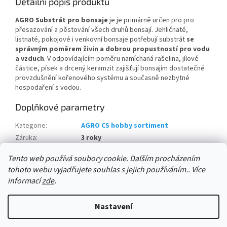
Detailní popis produktu
AGRO Substrát pro bonsaje
je je primárně určen pro pro
přesazování a pěstování všech druhů bonsají. Jehličnaté,
listnaté, pokojové i venkovní bonsaje potřebují substrát
se
správným poměrem živin a dobrou propustností pro vodu
a vzduch
. V odpovídajícím poměru namíchaná rašelina, jílové
částice, písek a drcený keramzit zajišťují bonsajím dostatečné
provzdušnění kořenového systému a současně nezbytné
hospodaření s vodou.
Doplňkové parametry
Kategorie
:
AGRO CS hobby sortiment
Záruka
:
3 roky
množství na paletě:
:
300 ks
Tento web používá soubory cookie. Dalším procházením
tohoto webu vyjadřujete souhlas s jejich používáním.. Více
Z
informací
zde
.
á
Vytvořil Shoptet
p
Nastavení
a
t