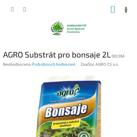
Přejít
NÁKUP
na
obsah
KOŠÍK
AGRO Substrát pro bonsaje 2L
00138A
Průměrné
Neohodnoceno
Podrobnosti hodnocení
Značka:
AGRO CS a.s.
hodnocení
produktu
je
0,0
z
5
hvězdiček.