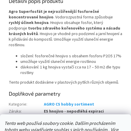
Detailní popis produktu
Agro Superfosfát je nejrozšířenější fosforečné
koncentrované hnojivo
. Vodorozpustná forma způsobuje
rychlý účinek hnojiva
. Hnojivo obsahuje fosfor, který
podporuje
tvorbu zdravého kořenového systému a násadu
krásných květů
. Hnojivo je vhodné pro podzimní a jarní hnojení a
k přidávání do kompostů. Umožňuje využití sluneční energie
rostlinou.
složení: fosforečné hnojivo s obsahem fosforu P2O5 17%
umožňuje využití sluneční energie rostlinou
dávkování: 1 kg hnojiva vystačí cca na 17 – 50 m2 dle typu
rostliny
Tento produkt dodáváme v plastových pytlích různých objemů.
Doplňkové parametry
Kategorie
:
AGRO CS hobby sortiment
Záruka
:
ES hnojivo - nepodléhá expiraci
množství v balení:
:
12 ks
Tento web používá soubory cookie. Dalším procházením
tohoto webu vyjadřujete souhlas s jejich používáním.. Více