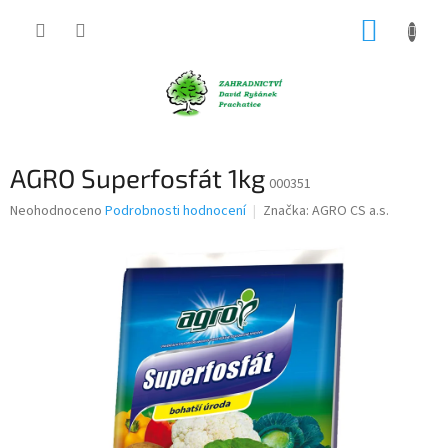
Přejít
NÁKUP
na
obsah
KOŠÍK
AGRO Superfosfát 1kg
000351
Průměrné
Neohodnoceno
Podrobnosti hodnocení
Značka:
AGRO CS a.s.
hodnocení
produktu
je
0,0
z
5
hvězdiček.