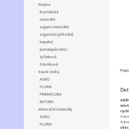
n
hnojiva
e
krystalická
l
minerální
organo-minerální
organická (přírodní)
kapalná
pomalupůsobící
tyčinková
trávníkové
Popi
travní směsi
AGRO
FLORIA
Det
PRIMAFLORA
AGRO
NATURA
míst
dekorační materiály
rych
tráv
AGRO
tráv
FLORIA
všec