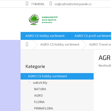
Přejít
774049381
vo@zahradnictvirysanek.cz
na
obsah
AGRO CS hobby sortiment
AGRO CS profi sortimen
Domů
AGRO CS hobby sortiment
AGRO Travní 
P
AGR
o
Přeskočit
s
Průměr
Neohod
Kategorie
kategorie
t
hodnoce
r
produkt
AGRO CS hobby sortiment
a
je
substráty
0,0
n
z
NATURA
n
5
í
AGRO
hvězdič
p
FLORIA
a
PRIMAFLORA