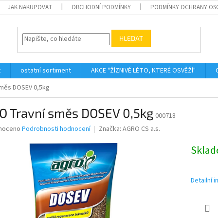
JAK NAKUPOVAT
OBCHODNÍ PODMÍNKY
PODMÍNKY OCHRANY OS
HLEDAT
t
ostatní sortiment
AKCE "ŽÍZNIVÉ LÉTO, KTERÉ OSVĚŽÍ"
směs DOSEV 0,5kg
O Travní směs DOSEV 0,5kg
000718
né
noceno
Podrobnosti hodnocení
Značka:
AGRO CS a.s.
ní
u
Skla
Detailní 
ek.