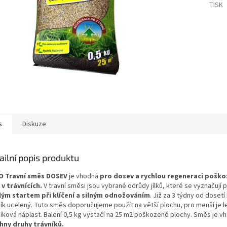
TISK
s
Diskuze
ailní popis produktu
 Travní směs DOSEV
je vhodná
pro dosev a rychlou regeneraci pošk
 v trávnících.
V travní směsi jsou vybrané odrůdy jílků, které se vyznačují
lým startem při klíčení a silným odnožováním
. Již za 3 týdny od doset
ník ucelený. Tuto směs doporučujeme použít na větší plochu, pro menší je l
níková náplast. Balení 0,5 kg vystačí na 25 m2 poškozené plochy. Směs je 
hny druhy trávníků.