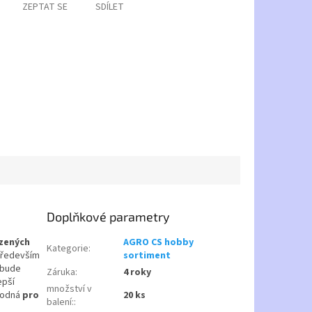
ZEPTAT SE
SDÍLET
Doplňkové parametry
ozených
AGRO CS hobby
Kategorie
:
 především
sortiment
í bude
Záruka
:
4 roky
epší
množství v
vhodná
pro
20 ks
balení:
: