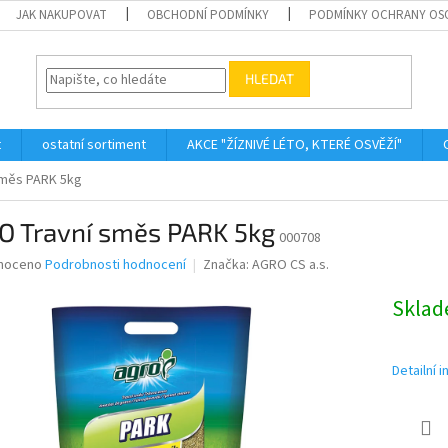
JAK NAKUPOVAT
OBCHODNÍ PODMÍNKY
PODMÍNKY OCHRANY OS
HLEDAT
t
ostatní sortiment
AKCE "ŽÍZNIVÉ LÉTO, KTERÉ OSVĚŽÍ"
směs PARK 5kg
O Travní směs PARK 5kg
000708
né
noceno
Podrobnosti hodnocení
Značka:
AGRO CS a.s.
ní
u
Skla
Detailní 
ek.