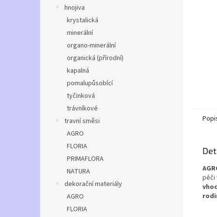
n
hnojiva
e
krystalická
l
minerální
organo-minerální
organická (přírodní)
kapalná
pomalupůsobící
tyčinková
trávníkové
Popi
travní směsi
AGRO
FLORIA
Det
PRIMAFLORA
AGRO
NATURA
péči
dekorační materiály
vhod
rodi
AGRO
FLORIA