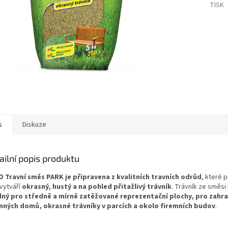
TISK
s
Diskuze
ailní popis produktu
 Travní směs PARK je připravena z kvalitních travních odrůd
, které 
 vytváří
okrasný, hustý a na pohled přitažlivý trávník
. Trávník ze směsi
ný pro středně a mírně zatěžované reprezentační plochy, pro zahr
nných domů, okrasné trávníky v parcích a okolo firemních budov
.