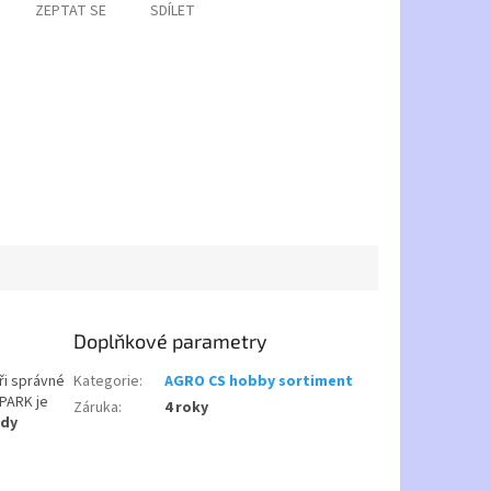
ZEPTAT SE
SDÍLET
Doplňkové parametry
při správné
Kategorie
:
AGRO CS hobby sortiment
 PARK je
Záruka
:
4 roky
ady