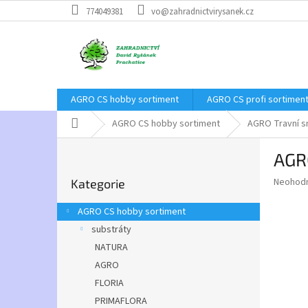
Přejít
774049381
vo@zahradnictvirysanek.cz
na
obsah
AGRO CS hobby sortiment
AGRO CS profi sortimen
Domů
AGRO CS hobby sortiment
AGRO Travní 
P
AGR
o
Přeskočit
s
Průměr
Neohod
Kategorie
kategorie
t
hodnoce
r
produkt
AGRO CS hobby sortiment
a
je
substráty
0,0
n
z
NATURA
n
5
í
AGRO
hvězdič
p
FLORIA
a
PRIMAFLORA