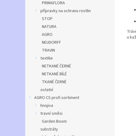
PRIMAFLORA
přípravky na ochranu rostlin
STOP
NATURA
Tráv
AGRO
u kaž
NEUDORFF
TRAVIN
textilie
NETKANÉ ČERNÉ
NETKANÉ BÍLÉ
TKANÉ ČERNÉ
ostatní
AGRO CS profi sortiment
hnojiva
travní směsi
Garden Boom
substráty