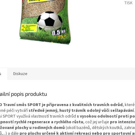
TISK
s
Diskuze
ailní popis produktu
 Travní směs SPORT je připravena z kvalitních travních odrůd
, které
vné péči vytváří
středně jemný, hustý trávník odolný vůči sešlapávání
i SPORT využívá vlastností travních odrůd
s vysokou odolností proti po
pností rychlé regenerace a rychlého růstu
, což jej určuje
pro intenziv
žované plochy u rodinných domů
(okolí bazénů, dětských koutků, zahra
ů,...) a dále
pro plochy určené k aktivní rekreaci nebo pro sportovní a