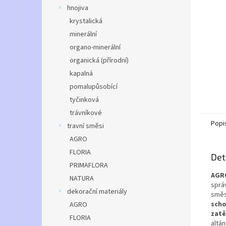
n
hnojiva
e
krystalická
l
minerální
organo-minerální
organická (přírodní)
kapalná
pomalupůsobící
tyčinková
trávníkové
Popi
travní směsi
AGRO
FLORIA
Det
PRIMAFLORA
AGRO
NATURA
sprá
dekorační materiály
směs
scho
AGRO
zatě
FLORIA
altán