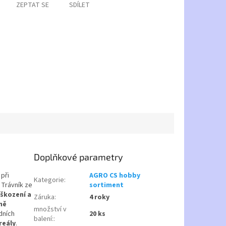
ZEPTAT SE
SDÍLET
Doplňkové parametry
 při
AGRO CS hobby
Kategorie
:
. Trávník ze
sortiment
škození a
Záruka
:
4 roky
ně
množství v
dních
20 ks
balení:
:
reály
.