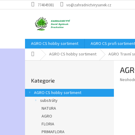
Přejít
774049381
vo@zahradnictvirysanek.cz
na
obsah
AGRO CS hobby sortiment
AGRO CS profi sortimen
Domů
AGRO CS hobby sortiment
AGRO Travní 
P
AGR
o
Přeskočit
s
Průměr
Neohod
Kategorie
kategorie
t
hodnoce
r
produkt
AGRO CS hobby sortiment
a
je
substráty
0,0
n
z
NATURA
n
5
í
AGRO
hvězdič
p
FLORIA
a
PRIMAFLORA