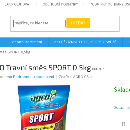
JAK NAKUPOVAT
OBCHODNÍ PODMÍNKY
PODMÍNKY OCHRANY OS
HLEDAT
t
ostatní sortiment
AKCE "ŽÍZNIVÉ LÉTO, KTERÉ OSVĚŽÍ"
směs SPORT 0,5kg
O Travní směs SPORT 0,5kg
000702
né
noceno
Podrobnosti hodnocení
Značka:
AGRO CS a.s.
ní
u
Skla
Detailní 
ek.