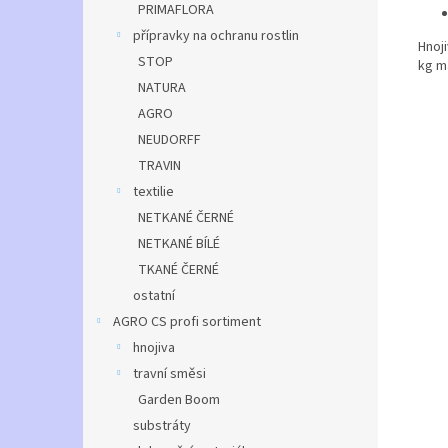
PRIMAFLORA
přípravky na ochranu rostlin
Hnoj
STOP
kg m
NATURA
AGRO
NEUDORFF
TRAVIN
textilie
NETKANÉ ČERNÉ
NETKANÉ BÍLÉ
TKANÉ ČERNÉ
ostatní
AGRO CS profi sortiment
hnojiva
travní směsi
Garden Boom
substráty