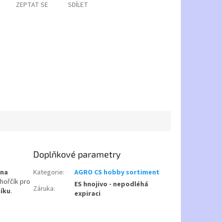
ZEPTAT SE
SDÍLET
Doplňkové parametry
 na
Kategorie
:
AGRO CS hobby sortiment
 hořčík pro
ES hnojivo - nepodléhá
Záruka
:
níku
.
expiraci