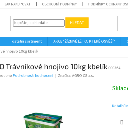
JAK NAKUPOVAT
OBCHODNÍ PODMÍNKY
PODMÍNKY OCHRANY OS
HLEDAT
t
ostatní sortiment
AKCE "ŽÍZNIVÉ LÉTO, KTERÉ OSVĚŽÍ"
vé hnojivo 10kg kbelík
 Trávníkové hnojivo 10kg kbelík
000364
né
noceno
Podrobnosti hodnocení
Značka:
AGRO CS a.s.
ní
u
Skla
Detailní 
ek.