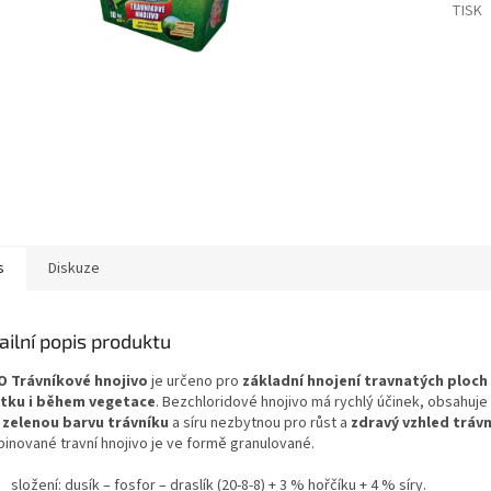
TISK
s
Diskuze
ailní popis produktu
 Trávníkové hnojivo
je určeno pro
základní hnojení travnatých ploch
tku i během vegetace
. Bezchloridové hnojivo má rychlý účinek, obsahuje
 zelenou barvu trávníku
a síru nezbytnou pro růst a
zdravý vzhled tráv
inované travní hnojivo je ve formě granulované.
složení: dusík – fosfor – draslík (20-8-8) + 3 % hořčíku + 4 % síry.