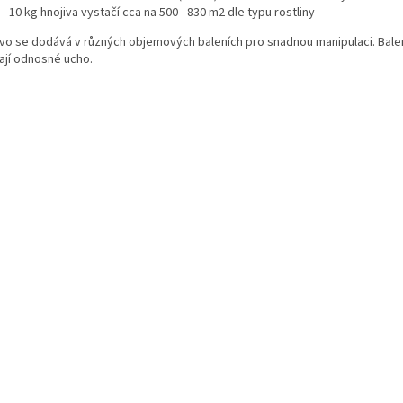
10 kg hnojiva vystačí cca na 500 - 830 m2 dle typu rostliny
ivo se dodává v různých objemových baleních pro snadnou manipulaci. Balen
ají odnosné ucho.