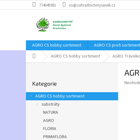
Přejít
774049381
vo@zahradnictvirysanek.cz
na
obsah
AGRO CS hobby sortiment
AGRO CS profi sortimen
Domů
AGRO CS hobby sortiment
AGRO Trávníko
P
AGRO
o
Přeskočit
s
Průměr
Neohod
Kategorie
kategorie
t
hodnoce
r
produkt
AGRO CS hobby sortiment
a
je
substráty
0,0
n
z
NATURA
n
5
í
AGRO
hvězdič
p
FLORIA
a
PRIMAFLORA