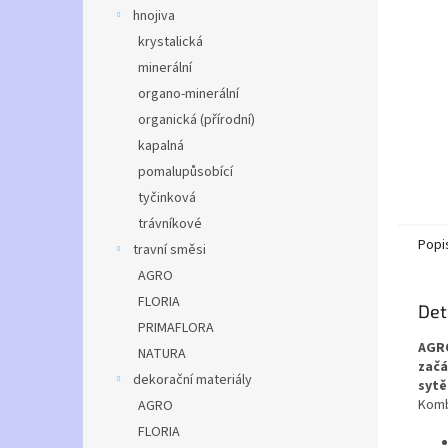
n
hnojiva
e
krystalická
l
minerální
organo-minerální
organická (přírodní)
kapalná
pomalupůsobící
tyčinková
trávníkové
Popi
travní směsi
AGRO
FLORIA
Det
PRIMAFLORA
AGRO
NATURA
začá
dekorační materiály
sytě
Komb
AGRO
FLORIA