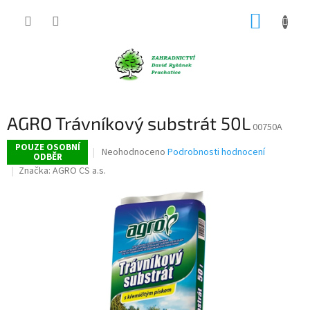
Přejít
NÁKUP
na
obsah
KOŠÍK
AGRO Trávníkový substrát 50L
00750A
POUZE OSOBNÍ
Průměrné
Neohodnoceno
Podrobnosti hodnocení
ODBĚR
hodnocení
Značka:
AGRO CS a.s.
produktu
je
0,0
z
5
hvězdiček.