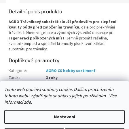
Detailní popis produktu
AGRO Trávníkový substrát slouží především pro zlepšení
kvality půdy před založením trávníku
, dále pro překrývání
trávníku během vegetace a výborných výsledků dosahuje při
regeneraci poškozených míst
. Jemně prosátá rašelina,
kvalitní kompost a speciální křemičitý písek tvoří základ
substrátu pro trávníky.
Doplňkové parametry
Kategorie
:
AGRO CS hobby sortiment
Záruka
:
3 roky
množství na paletě:
:
51 ks
Tento web používá soubory cookie. Dalším procházením
tohoto webu vyjadřujete souhlas s jejich používáním.. Více
Z
informací
zde
.
á
Vytvořil Shoptet
p
Nastavení
a
t