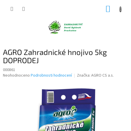
Přejít
NÁKUP
na
obsah
KOŠÍK
AGRO Zahradnické hnojivo 5kg
DOPRODEJ
000861
Průměrné
Neohodnoceno
Podrobnosti hodnocení
Značka:
AGRO CS a.s.
hodnocení
produktu
je
0,0
z
5
hvězdiček.