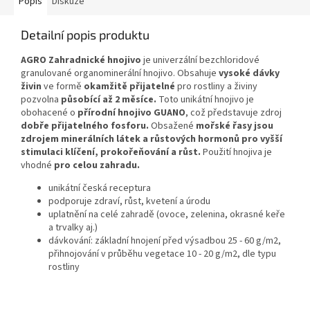
Popis
Diskuze
Detailní popis produktu
AGRO Zahradnické hnojivo
je univerzální bezchloridové
granulované organominerální hnojivo. Obsahuje
vysoké dávky
živin
ve formě
okamžitě přijatelné
pro rostliny a živiny
pozvolna
působící až 2 měsíce.
Toto unikátní hnojivo je
obohacené o
přírodní hnojivo GUANO
, což představuje zdroj
dobře přijatelného fosforu.
Obsažené
mořské řasy jsou
zdrojem minerálních látek a růstových hormonů pro vyšší
stimulaci klíčení, prokořeňování a růst.
Použití hnojiva je
vhodné
pro celou zahradu.
unikátní česká receptura
podporuje zdraví, růst, kvetení a úrodu
uplatnění na celé zahradě (ovoce, zelenina, okrasné keře
a trvalky aj.)
dávkování: základní hnojení před výsadbou 25 - 60 g/m2,
přihnojování v průběhu vegetace 10 - 20 g/m2, dle typu
rostliny