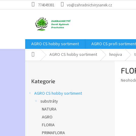
Přejít
774049381
vo@zahradnictvirysanek.cz
na
obsah
AGRO CS hobby sortiment
AGRO CS profi sortimen
Domů
AGRO CS hobby sortiment
hnojiva
P
FLOR
o
Přeskočit
s
Průměr
Neohod
Kategorie
kategorie
t
hodnoce
r
produkt
AGRO CS hobby sortiment
a
je
substráty
0,0
n
z
NATURA
n
5
í
AGRO
hvězdič
p
FLORIA
a
PRIMAFLORA