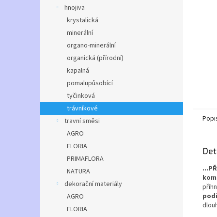
n
hnojiva
e
krystalická
l
minerální
organo-minerální
organická (přírodní)
kapalná
pomalupůsobící
tyčinková
trávníkové
Popi
travní směsi
AGRO
FLORIA
Det
PRIMAFLORA
...P
NATURA
komb
dekorační materiály
přih
podí
AGRO
dlou
FLORIA