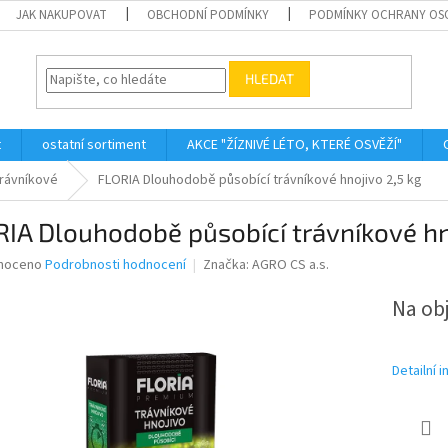
JAK NAKUPOVAT
OBCHODNÍ PODMÍNKY
PODMÍNKY OCHRANY OS
HLEDAT
t
ostatní sortiment
AKCE "ŽÍZNIVÉ LÉTO, KTERÉ OSVĚŽÍ"
trávníkové
FLORIA Dlouhodobě působící trávníkové hnojivo 2,5 kg
IA Dlouhodobě působící trávníkové hn
né
noceno
Podrobnosti hodnocení
Značka:
AGRO CS a.s.
ní
u
Na ob
Detailní 
ek.