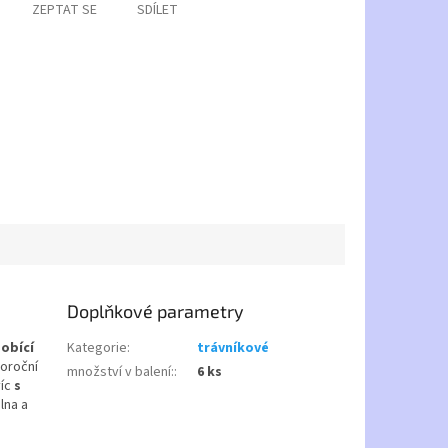
ZEPTAT SE
SDÍLET
Doplňkové parametry
obící
Kategorie
:
trávníkové
oroční
množství v balení:
:
6 ks
víc
s
lna a