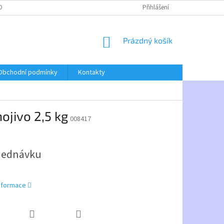
OBNÍCH ÚDAJŮ
Přihlášení
NÁKUPNÍ
Prázdný košík
KOŠÍK
Obchodní podmínky
Kontakty
ojivo 2,5 kg
008417
jednávku
informace