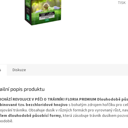
TISK
s
Diskuze
ailní popis produktu
ŘICHÁZÍ REVOLUCE V PÉČI O TRÁVNÍK!
FLORIA PREMIUM Dlouhodobě půs
inované tzv. bezchloridové hnojivo
s bohatým zdrojem hořčíku pro cel
nojování trávníku. Obsahuje dusík v různých formách pro vyrovnaný růst, na
lem dlouhodobě působící formy
, která zásobuje trávník dusíkem pozvo
hodobě.