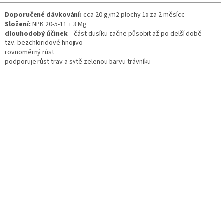
Doporučené dávkování:
cca 20 g/m2 plochy 1x za 2 měsíce
Složení:
NPK 20-5-11 + 3 Mg
dlouhodobý účinek
– část dusíku začne působit až po delší době
tzv. bezchloridové hnojivo
rovnoměrný růst
podporuje růst trav a sytě zelenou barvu trávníku