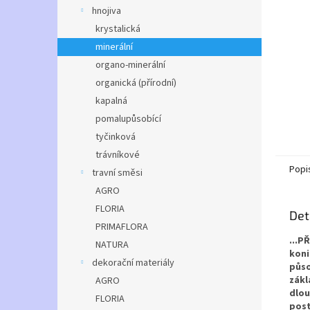
n
hnojiva
e
krystalická
l
minerální
organo-minerální
organická (přírodní)
kapalná
pomalupůsobící
tyčinková
trávníkové
Popi
travní směsi
AGRO
FLORIA
Det
PRIMAFLORA
...P
NATURA
koni
dekorační materiály
půso
zákl
AGRO
dlou
FLORIA
post