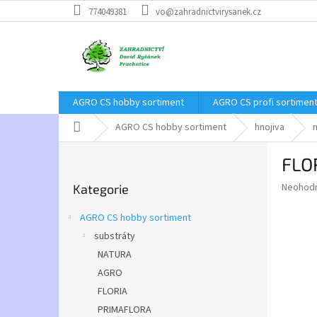
Přejít
774049381
vo@zahradnictvirysanek.cz
na
obsah
AGRO CS hobby sortiment
AGRO CS profi sortimen
Domů
AGRO CS hobby sortiment
hnojiva
m
P
FLOR
o
Přeskočit
s
Průměr
Neohod
Kategorie
kategorie
t
hodnoce
r
produkt
AGRO CS hobby sortiment
a
je
substráty
0,0
n
z
NATURA
n
5
í
AGRO
hvězdič
p
FLORIA
a
PRIMAFLORA