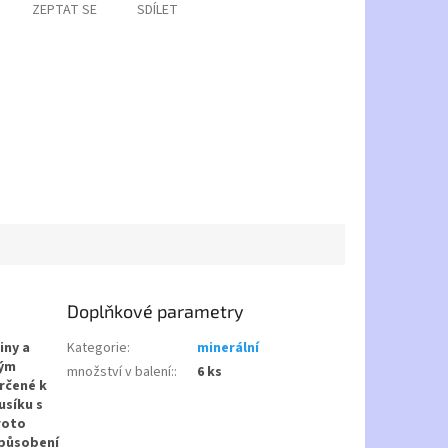
ZEPTAT SE
SDÍLET
Doplňkové parametry
iny a
Kategorie
:
minerální
bým
množství v balení:
:
6 ks
určené k
usíku s
roto
 působení