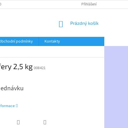
OBNÍCH ÚDAJŮ
Přihlášení
NÁKUPNÍ
Prázdný košík
KOŠÍK
Obchodní podmínky
Kontakty
ery 2,5 kg
008421
jednávku
informace