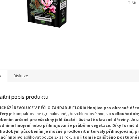
TISK
s
Diskuze
ailní popis produktu
ŘICHÁZÍ REVOLUCE V PÉČI O ZAHRADU!
FLORIA Hnojivo pro okrasné dřev
fery
je kompaktované (granulované), bezchloridové hnojivo
s dlouhodo
bením určené pro všechny jehličnaté i listnaté okrasné dřeviny. Je 
adnímu hnojení nebo přihnojování v průběhu vegetace. Díky formě d
hodobým působením je možné prodloužit intervaly přihnojování, p
ačí hnojivo
aplikovat pouze 2x za rok
, a přitom je zajištěno postupné