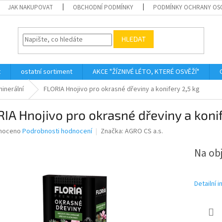
JAK NAKUPOVAT
OBCHODNÍ PODMÍNKY
PODMÍNKY OCHRANY OS
HLEDAT
t
ostatní sortiment
AKCE "ŽÍZNIVÉ LÉTO, KTERÉ OSVĚŽÍ"
inerální
FLORIA Hnojivo pro okrasné dřeviny a konifery 2,5 kg
IA Hnojivo pro okrasné dřeviny a konif
né
noceno
Podrobnosti hodnocení
Značka:
AGRO CS a.s.
ní
u
Na ob
Detailní 
ek.