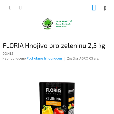
Přejít
NÁKUP
na
obsah
KOŠÍK
FLORIA Hnojivo pro zeleninu 2,5 kg
008415
Průměrné
Neohodnoceno
Podrobnosti hodnocení
Značka:
AGRO CS a.s.
hodnocení
produktu
je
0,0
z
5
hvězdiček.