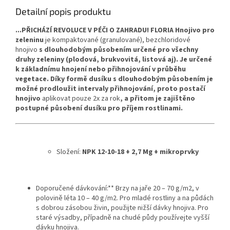
Detailní popis produktu
...PŘICHÁZÍ REVOLUCE V PÉČI O ZAHRADU!
FLORIA Hnojivo pro
zeleninu
je kompaktované (granulované), bezchloridové
hnojivo
s dlouhodobým působením určené pro všechny
druhy zeleniny (plodová, brukvovitá, listová aj). Je určené
k základnímu hnojení nebo přihnojování v průběhu
vegetace. Díky formě dusíku s dlouhodobým působením je
možné prodloužit intervaly přihnojování, proto postačí
hnojivo
aplikovat pouze 2x za rok
, a přitom je zajištěno
postupné působení dusíku pro příjem rostlinami.
Složení:
NPK 12-10-18 + 2,7 Mg + mikroprvky
Doporučené dávkování:** Brzy na jaře 20 – 70 g/m2, v
polovině léta 10 – 40 g/m2. Pro mladé rostliny a na půdách
s dobrou zásobou živin, použijte nižší dávky hnojiva. Pro
staré výsadby, případně na chudé půdy používejte vyšší
dávku hnojiva.