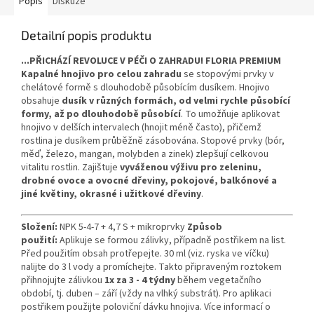
Popis
Diskuze
Detailní popis produktu
...PŘICHÁZÍ REVOLUCE V PÉČI O ZAHRADU!
FLORIA PREMIUM
Kapalné hnojivo pro celou zahradu
se stopovými prvky v
chelátové formě s dlouhodobě působícím dusíkem. Hnojivo
obsahuje
dusík v různých formách, od velmi rychle působící
formy, až po dlouhodobě působící
. To umožňuje aplikovat
hnojivo v delších intervalech (hnojit méně často), přičemž
rostlina je dusíkem průběžně zásobována. Stopové prvky (bór,
měď, železo, mangan, molybden a zinek) zlepšují celkovou
vitalitu rostlin. Zajištuje
vyváženou výživu pro zeleninu,
drobné ovoce a ovocné dřeviny, pokojové, balkónové a
jiné květiny, okrasné i užitkové dřeviny
.
Složení:
NPK 5-4-7 + 4,7 S + mikroprvky
Způsob
použití:
Aplikuje se formou zálivky, případně postřikem na list.
Před použitím obsah protřepejte. 30 ml (viz. ryska ve víčku)
nalijte do 3 l vody a promíchejte. Takto připraveným roztokem
přihnojujte zálivkou
1x za 3 - 4 týdny
během vegetačního
období, tj. duben – září (vždy na vlhký substrát). Pro aplikaci
postřikem použijte poloviční dávku hnojiva. Více informací o