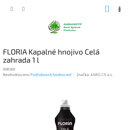
Přejít
NÁKUP
na
obsah
KOŠÍK
FLORIA Kapalné hnojivo Celá
zahrada 1 l
008360
Průměrné
Neohodnoceno
Podrobnosti hodnocení
Značka:
AGRO CS a.s.
hodnocení
produktu
je
0,0
z
5
hvězdiček.