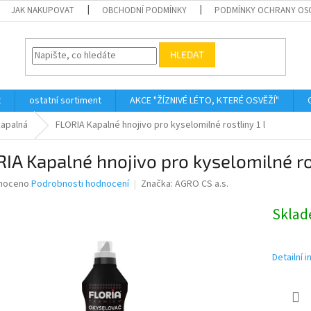
JAK NAKUPOVAT
OBCHODNÍ PODMÍNKY
PODMÍNKY OCHRANY OS
HLEDAT
t
ostatní sortiment
AKCE "ŽÍZNIVÉ LÉTO, KTERÉ OSVĚŽÍ"
kapalná
FLORIA Kapalné hnojivo pro kyselomilné rostliny 1 l
IA Kapalné hnojivo pro kyselomilné ros
né
noceno
Podrobnosti hodnocení
Značka:
AGRO CS a.s.
ní
u
Skla
Detailní 
ek.