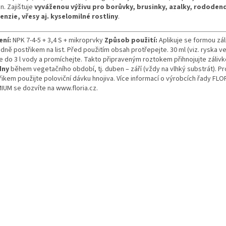
in. Zajištuje
vyváženou výživu pro borůvky, brusinky, azalky, rododen
enzie, vřesy aj. kyselomilné rostliny
.
ení:
NPK 7-4-5 + 3,4 S + mikroprvky
Způsob použití:
Aplikuje se formou zál
dně postřikem na list. Před použitím obsah protřepejte. 30 ml (viz. ryska ve
jte do 3 l vody a promíchejte. Takto připraveným roztokem přihnojujte záliv
dny
během vegetačního období, tj. duben – září (vždy na vlhký substrát). Pro
řikem použijte poloviční dávku hnojiva. Více informací o výrobcích řady FLO
IUM se dozvíte na www.floria.cz.