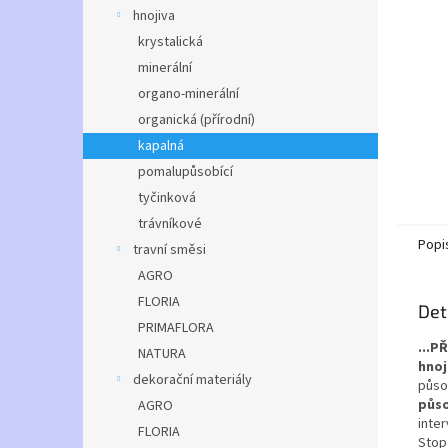
n
hnojiva
e
krystalická
l
minerální
organo-minerální
organická (přírodní)
kapalná
pomalupůsobící
tyčinková
trávníkové
Popi
travní směsi
AGRO
FLORIA
Det
PRIMAFLORA
...P
NATURA
hnoj
dekorační materiály
půso
půso
AGRO
inte
FLORIA
Stop