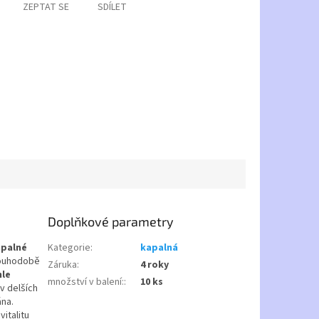
ZEPTAT SE
SDÍLET
Doplňkové parametry
apalné
Kategorie
:
kapalná
louhodobě
Záruka
:
4 roky
hle
množství v balení:
:
10 ks
v delších
ána.
italitu