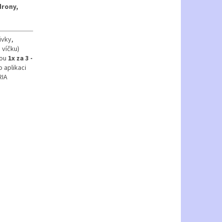
drony,
ivky,
 víčku)
kou
1x za 3 -
 aplikaci
RIA