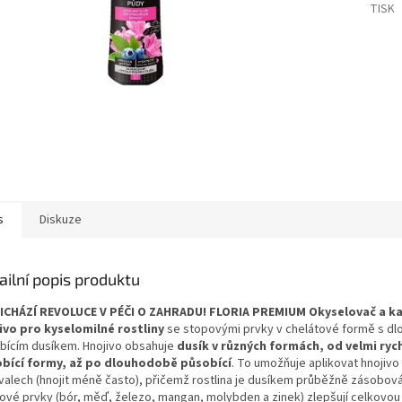
TISK
s
Diskuze
ailní popis produktu
ŘICHÁZÍ REVOLUCE V PÉČI O ZAHRADU!
FLORIA PREMIUM Okyselovač a k
ivo pro kyselomilné rostliny
se stopovými prvky v chelátové formě s d
bícím dusíkem. Hnojivo obsahuje
dusík v různých formách, od velmi ryc
bící formy, až po dlouhodobě působící
. To umožňuje aplikovat hnojivo 
rvalech (hnojit méně často), přičemž rostlina je dusíkem průběžně zásobov
ové prvky (bór, měď, železo, mangan, molybden a zinek) zlepšují celkovou v