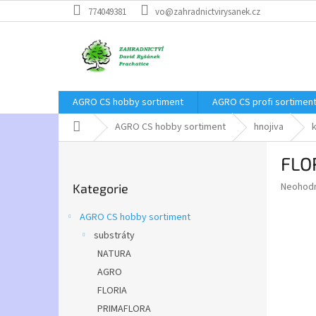
Přejít
774049381
vo@zahradnictvirysanek.cz
na
obsah
AGRO CS hobby sortiment
AGRO CS profi sortimen
Domů
AGRO CS hobby sortiment
hnojiva
P
FLOR
o
Přeskočit
s
Průměr
Neohod
Kategorie
kategorie
t
hodnoce
r
produkt
AGRO CS hobby sortiment
a
je
substráty
0,0
n
z
NATURA
n
5
í
AGRO
hvězdič
p
FLORIA
a
PRIMAFLORA