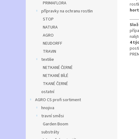
PRIMAFLORA
rostl
hort
přípravky na ochranu rostlin
STOP
Slož
NATURA
přípa
AGRO
nali
4 tý
NEUDORFF
post
TRAVIN
PREM
textilie
NETKANÉ ČERNÉ
NETKANÉ BÍLÉ
TKANÉ ČERNÉ
ostatní
AGRO CS profi sortiment
hnojiva
travní směsi
Garden Boom
substráty