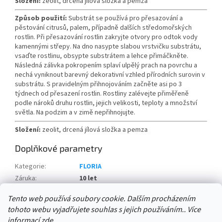
Složení:
zeolit, drcená jílová složka a pemza
Způsob použití:
Substrát se používá pro přesazování a
pěstování citrusů, palem, případně dalších středomořských
rostlin. Při přesazování rostlin zakryjte otvory pro odtok vody
kamennými střepy. Na dno nasypte slabou vrstvičku substrátu,
vsaďte rostlinu, obsypte substrátem a lehce přimáčkněte.
Následná zálivka pokropením splaví ulpělý prach na povrchu a
nechá vyniknout barevný dekorativní vzhled přírodních surovin v
substrátu. S pravidelným přihnojováním začněte asi po 3
týdnech od přesazení rostlin. Rostliny zalévejte přiměřeně
podle nároků druhu rostlin, jejich velikosti, teploty a množství
světla. Na podzim a v zimě nepřihnojujte.
Složení:
zeolit, drcená jílová složka a pemza
Doplňkové parametry
Kategorie
:
FLORIA
Záruka
:
10 let
množství na paletě:
:
42 ks
Tento web používá soubory cookie. Dalším procházením
tohoto webu vyjadřujete souhlas s jejich používáním.. Více
Z
informací
zde
.