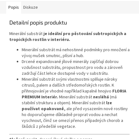
Popis
Diskuze
Detailní popis produktu
Minerální substrát
je ideální pro pěstování subtropických a
tropických rostlin v interiéru.
Minerální substrát má nehostinné podmínky pro množení a
vývoj mušek smutnic, plísní a hub.
Drcené expandované jílové minerály zajišťují dobrou
vzdušnost substrátu, propustnost pro vodu a zároveň
zadržují část lehce dostupné vody v substrátu.
Minerální substrát svými vlastnostmi splňuje nároky
citrusů, palem a dalších středomořských rostlin. K
přihnojování je vhodné například kapalné hnojivo
FLORIA
PREMIUM Interiér.
Minerální substrát
nesléhá
(má
stabilní strukturu a objem). Minerální substrát
lze
používat opakovaně,
ale před vysazením nové rostliny
ho doporučujeme důkladně proprat vodou a nechat
vyschnout, čímž se omezí přenos případných chorob a
škůdců z předešlé vegetace.