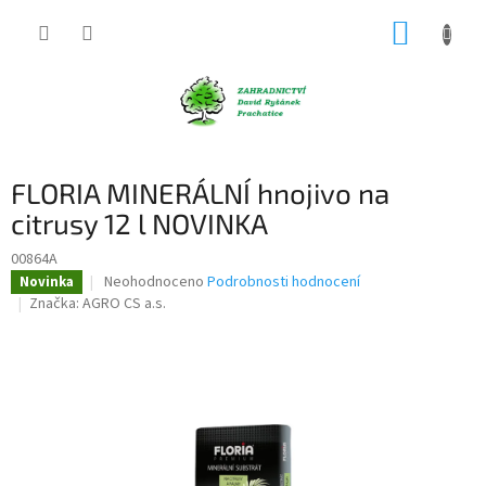
Přejít
NÁKUP
na
obsah
KOŠÍK
FLORIA MINERÁLNÍ hnojivo na
citrusy 12 l NOVINKA
00864A
Průměrné
Neohodnoceno
Podrobnosti hodnocení
Novinka
hodnocení
Značka:
AGRO CS a.s.
produktu
je
0,0
z
5
hvězdiček.