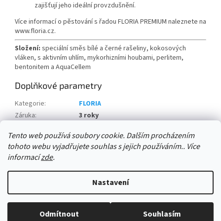
zajišťují jeho ideální provzdušnění.
Více informací o pěstování s řadou FLORIA PREMIUM naleznete na
www.floria.cz.
Složení:
speciální směs bílé a černé rašeliny, kokosových
vláken, s aktivním uhlím, mykorhizními houbami, perlitem,
bentonitem a AquaCellem
Doplňkové parametry
Kategorie
:
FLORIA
Záruka
:
3 roky
množství na paletě:
:
120 ks
Tento web používá soubory cookie. Dalším procházením
tohoto webu vyjadřujete souhlas s jejich používáním.. Více
Z
informací
zde
.
á
Vytvořil Shoptet
p
Nastavení
a
t
Copyright 2026
AGRO CS Velkoobchod David Ryšánek
. Všechna
í
Odmítnout
Souhlasím
práva vyhrazena.
Upravit nastavení cookies