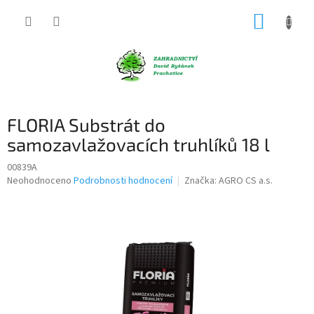
Přejít
NÁKUP
na
obsah
KOŠÍK
FLORIA Substrát do
samozavlažovacích truhlíků 18 l
00839A
Průměrné
Neohodnoceno
Podrobnosti hodnocení
Značka:
AGRO CS a.s.
hodnocení
produktu
je
0,0
z
5
hvězdiček.