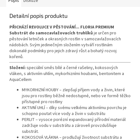
Popis
Diskuze
Detailní popis produktu
PŘICHÁZÍ REVOLUCE V PĚSTOVÁNÍ...
FLORIA PREMIUM
Substrát do samozavlažovacích truhlíků
je určen pro
pěstování letniček a okrasných rostlin v samozavlažovacích
nádobách. Svým jedinečným složením vytváří rostlinám
dokonalé podmínky pro jejich zdravý růst a bohatý rozvoj
kořenů.
Složení:
speciální směs bílé a černé rašeliny, kokosových
vláken, s aktivním uhlím, mykorhizními houbami, bentonitem a
AquaCellem
MYKORHIZNÍ HOUBY – zlepšují příjem vody a živin, které
jsou pro rostliny běžně nedostupné, nebo ve formě těžko
přístupné pro rostliny
AKTIVNÍ UHLÍ – díky svému velkému aktivnímu povrchu je
schopno poutat více vody a živin v substrátu
PERLIT – vysoce porézní expandovaný přírodní materiál
zadržuje vodu v substrátu a zároveň provzdušňuje
substrát.
KOKOSOVÁ VLÁKNA – prodlužují životnost substrátu a