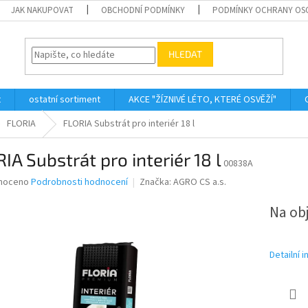
JAK NAKUPOVAT
OBCHODNÍ PODMÍNKY
PODMÍNKY OCHRANY OS
HLEDAT
t
ostatní sortiment
AKCE "ŽÍZNIVÉ LÉTO, KTERÉ OSVĚŽÍ"
FLORIA
FLORIA Substrát pro interiér 18 l
IA Substrát pro interiér 18 l
00838A
né
noceno
Podrobnosti hodnocení
Značka:
AGRO CS a.s.
ní
u
Na ob
Detailní 
ek.