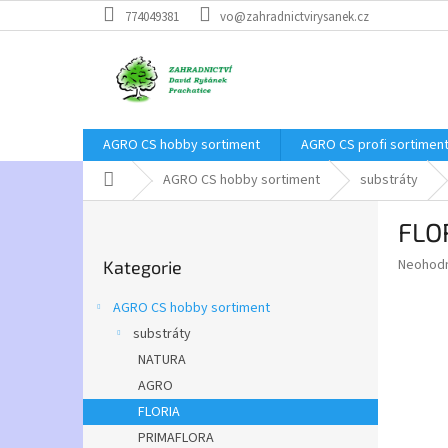
Přejít
774049381
vo@zahradnictvirysanek.cz
na
obsah
AGRO CS hobby sortiment
AGRO CS profi sortimen
Domů
AGRO CS hobby sortiment
substráty
P
FLOR
o
Přeskočit
s
Průměr
Neohod
Kategorie
kategorie
t
hodnoce
r
produkt
AGRO CS hobby sortiment
a
je
substráty
0,0
n
z
NATURA
n
5
í
AGRO
hvězdič
p
FLORIA
a
PRIMAFLORA