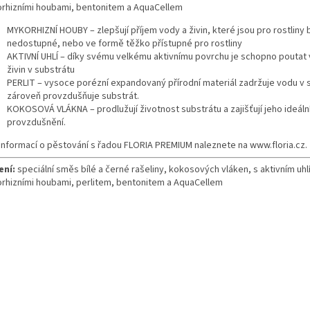
rhizními houbami, bentonitem a AquaCellem
MYKORHIZNÍ HOUBY – zlepšují příjem vody a živin, které jsou pro rostliny
nedostupné, nebo ve formě těžko přístupné pro rostliny
AKTIVNÍ UHLÍ – díky svému velkému aktivnímu povrchu je schopno poutat 
živin v substrátu
PERLIT – vysoce porézní expandovaný přírodní materiál zadržuje vodu v 
zároveň provzdušňuje substrát.
KOKOSOVÁ VLÁKNA – prodlužují životnost substrátu a zajišťují jeho ideáln
provzdušnění.
 informací o pěstování s řadou FLORIA PREMIUM naleznete na www.floria.cz.
ení:
speciální směs bílé a černé rašeliny, kokosových vláken, s aktivním uhl
rhizními houbami, perlitem, bentonitem a AquaCellem