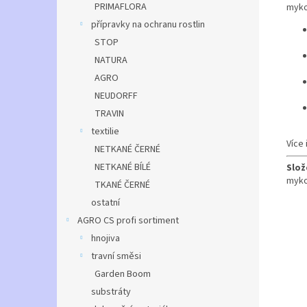
PRIMAFLORA
myko
přípravky na ochranu rostlin
STOP
NATURA
AGRO
NEUDORFF
TRAVIN
textilie
Více
NETKANÉ ČERNÉ
NETKANÉ BÍLÉ
Slož
myko
TKANÉ ČERNÉ
ostatní
AGRO CS profi sortiment
hnojiva
travní směsi
Garden Boom
substráty