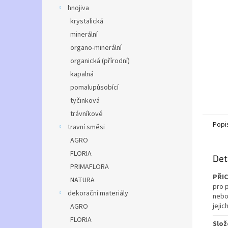
n
hnojiva
e
krystalická
l
minerální
organo-minerální
organická (přírodní)
kapalná
pomalupůsobící
tyčinková
trávníkové
Popi
travní směsi
AGRO
FLORIA
Det
PRIMAFLORA
PŘIC
NATURA
pro 
dekorační materiály
nebo
jejic
AGRO
FLORIA
Slož