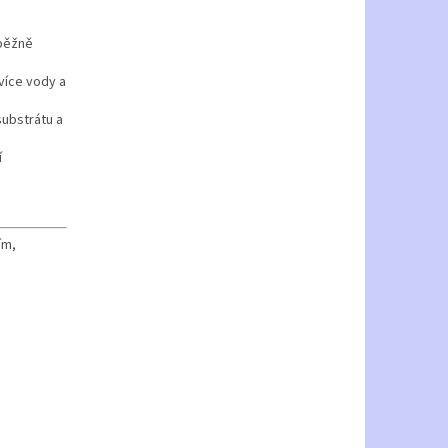
 běžně
více vody a
substrátu a
í
ím,