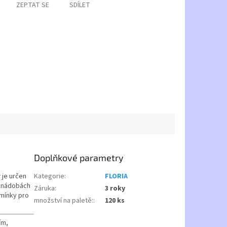
ZEPTAT SE
SDÍLET
Doplňkové parametry
r
je určen
Kategorie
:
FLORIA
v nádobách
Záruka
:
3 roky
mínky pro
množství na paletě:
:
120 ks
ím,