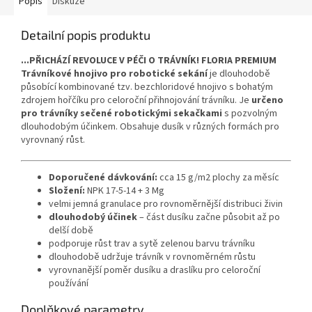
Popis
Diskuze
Detailní popis produktu
...PŘICHÁZÍ REVOLUCE V PÉČI O TRÁVNÍK!
FLORIA PREMIUM
Trávníkové hnojivo pro robotické sekání
je dlouhodobě
působící kombinované tzv. bezchloridové hnojivo s bohatým
zdrojem hořčíku pro celoroční přihnojování trávníku. Je
určeno
pro trávníky sečené robotickými sekačkami
s pozvolným
dlouhodobým účinkem. Obsahuje dusík v různých formách pro
vyrovnaný růst.
Doporučené dávkování:
cca 15 g/m2 plochy za měsíc
Složení:
NPK 17-5-14 + 3 Mg
velmi jemná granulace pro rovnoměrnější distribuci živin
dlouhodobý účinek
– část dusíku začne působit až po
delší době
podporuje růst trav a sytě zelenou barvu trávníku
dlouhodobě udržuje trávník v rovnoměrném růstu
vyrovnanější poměr dusíku a draslíku pro celoroční
používání
Doplňkové parametry