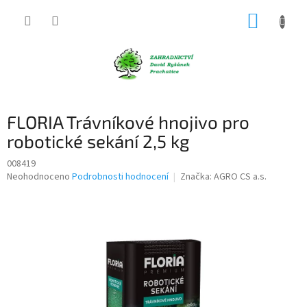
Přejít
NÁKUP
na
obsah
KOŠÍK
FLORIA Trávníkové hnojivo pro
robotické sekání 2,5 kg
008419
Průměrné
Neohodnoceno
Podrobnosti hodnocení
Značka:
AGRO CS a.s.
hodnocení
produktu
je
0,0
z
5
hvězdiček.